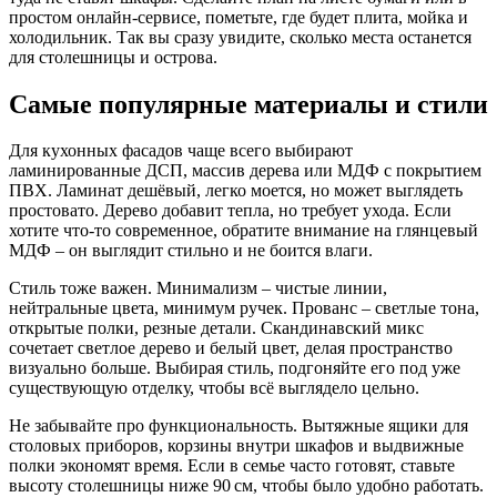
простом онлайн‑сервисе, пометьте, где будет плита, мойка и
холодильник. Так вы сразу увидите, сколько места останется
для столешницы и острова.
Самые популярные материалы и стили
Для кухонных фасадов чаще всего выбирают
ламинированные ДСП, массив дерева или МДФ с покрытием
ПВХ. Ламинат дешёвый, легко моется, но может выглядеть
простовато. Дерево добавит тепла, но требует ухода. Если
хотите что‑то современное, обратите внимание на глянцевый
МДФ – он выглядит стильно и не боится влаги.
Стиль тоже важен. Минимализм – чистые линии,
нейтральные цвета, минимум ручек. Прованс – светлые тона,
открытые полки, резные детали. Скандинавский микс
сочетает светлое дерево и белый цвет, делая пространство
визуально больше. Выбирая стиль, подгоняйте его под уже
существующую отделку, чтобы всё выглядело цельно.
Не забывайте про функциональность. Вытяжные ящики для
столовых приборов, корзины внутри шкафов и выдвижные
полки экономят время. Если в семье часто готовят, ставьте
высоту столешницы ниже 90 см, чтобы было удобно работать.