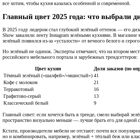
все хотим, чтобы кухня казалась особенной и современной.
Главный цвет 2025 года: что выбрали 
В 2025 году лидером стал глубокий зелёный оттенок — его ди
Show завалили ленту Instagram зелёными кухнями. В магазине м
зелёный появился из-за «усталости» от вечного белого и серог
Но зелёный не одинок. Эксперты отмечают, что на втором мес
российского мебельного портала и зарубежных трендсеттеров:
Цвет кухни
Доля заказов (по оп
Тёмный зелёный («шалфей»/«мшистый»)
41
Кофе с молоком
21
Терракотовый
16
Графитово-серый
13
Классический белый
9
Главный совет: если хочется быть в тренде, смело выбирай зел
пространство визуально меньше — лучше брать его для одной 
Кстати, производители мебели не отстают: почти все популярн
но и комбинировать, например, зелёный + тёплый беж или кл