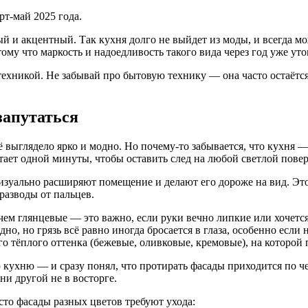
т-май 2025 года.
й и акцентный. Так кухня долго не выйдет из моды, и всегда мо
ому что маркость и надоедливость такого вида через год уже ут
техникой. Не забывай про бытовую технику — она часто остаётс
запутаться
сё выглядело ярко и модно. Но почему-то забывается, что кухня —
атает одной минуты, чтобы оставить след на любой светлой пове
изуально расширяют помещение и делают его дороже на вид. Это 
разводы от пальцев.
ем глянцевые — это важно, если руки вечно липкие или хочетс
но, но грязь всё равно иногда бросается в глаза, особенно есл
о тёплого оттенка (бежевые, оливковые, кремовые), на которой п
кухню — и сразу понял, что протирать фасады приходится по че
ни другой не в восторге.
сто фасады разных цветов требуют ухода: