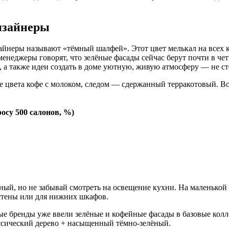
дизайнеры
зайнеры называют «тёмный шалфей». Этот цвет мелькал на всех
енеджеры говорят, что зелёные фасады сейчас берут почти в четы
о, а также идеи создать в доме уютную, живую атмосферу — не с
те цвета кофе с молоком, следом — сдержанный терракотовый. В
росу 500 салонов, %)
ёный, но не забывай смотреть на освещение кухни. На маленькой
стены или для нижних шкафов.
ые бренды уже ввели зелёные и кофейные фасады в базовые колл
ассический дерево + насыщенный тёмно-зелёный.