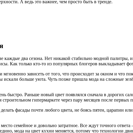
ерхности. А ведь это важнее, чем просто быть в тренде.
я
не каждые два сезона. Нет никакой стабильно модной палитры, и
сы. Как только кто-то из популярных блогеров выкладывает фот
и мгновенно зависеть от того, что происходит за окном и что по
ы искали больше уюта. Чуть позже пришла мода на сложные зелё
ень быстро. Раньше новый цвет появлялся сначала в дорогих са
 строительном гипермаркете через пару месяцев после первых п
делать фасады почти любого цвета, не боясь пятен, царапин или
место семейное и довольно затратное. Все ждут точного ответа —
едино, мода на цвет кухни меняется, потому что технологии дв