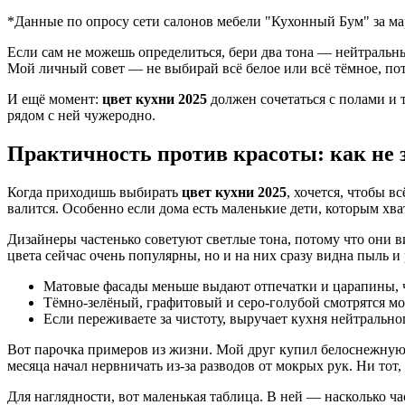
*Данные по опросу сети салонов мебели "Кухонный Бум" за мар
Если сам не можешь определиться, бери два тона — нейтральны
Мой личный совет — не выбирай всё белое или всё тёмное, пот
И ещё момент:
цвет кухни 2025
должен сочетаться с полами и 
рядом с ней чужеродно.
Практичность против красоты: как не 
Когда приходишь выбирать
цвет кухни 2025
, хочется, чтобы в
валится. Особенно если дома есть маленькие дети, которым хв
Дизайнеры частенько советуют светлые тона, потому что они в
цвета сейчас очень популярны, но и на них сразу видна пыль и 
Матовые фасады меньше выдают отпечатки и царапины, ч
Тёмно-зелёный, графитовый и серо-голубой смотрятся мод
Если переживаете за чистоту, выручает кухня нейтральног
Вот парочка примеров из жизни. Мой друг купил белоснежную 
месяца начал нервничать из-за разводов от мокрых рук. Ни тот, 
Для наглядности, вот маленькая таблица. В ней — насколько ча