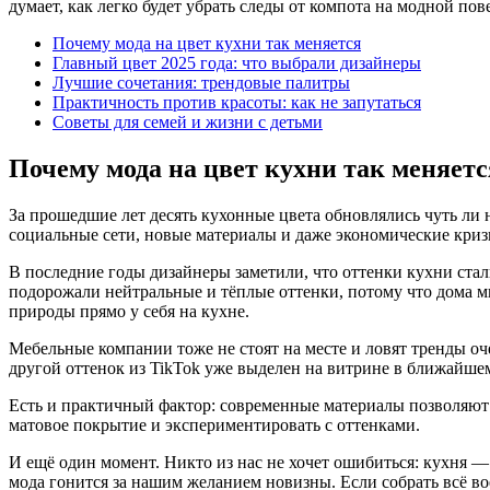
думает, как легко будет убрать следы от компота на модной пов
Почему мода на цвет кухни так меняется
Главный цвет 2025 года: что выбрали дизайнеры
Лучшие сочетания: трендовые палитры
Практичность против красоты: как не запутаться
Советы для семей и жизни с детьми
Почему мода на цвет кухни так меняетс
За прошедшие лет десять кухонные цвета обновлялись чуть ли 
социальные сети, новые материалы и даже экономические кризи
В последние годы дизайнеры заметили, что оттенки кухни стал
подорожали нейтральные и тёплые оттенки, потому что дома м
природы прямо у себя на кухне.
Мебельные компании тоже не стоят на месте и ловят тренды оч
другой оттенок из TikTok уже выделен на витрине в ближайшем
Есть и практичный фактор: современные материалы позволяют 
матовое покрытие и экспериментировать с оттенками.
И ещё один момент. Никто из нас не хочет ошибиться: кухня — 
мода гонится за нашим желанием новизны. Если собрать всё во