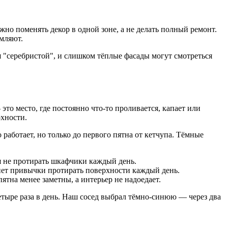
жно поменять декор в одной зоне, а не делать полный ремонт.
омляют.
я "серебристой", и слишком тёплые фасады могут смотреться
 это место, где постоянно что-то проливается, капает или
рхности.
работает, но только до первого пятна от кетчупа. Тёмные
я не протирать шкафчики каждый день.
и нет привычки протирать поверхности каждый день.
ятна менее заметны, а интерьер не надоедает.
тыре раза в день. Наш сосед выбрал тёмно-синюю — через два