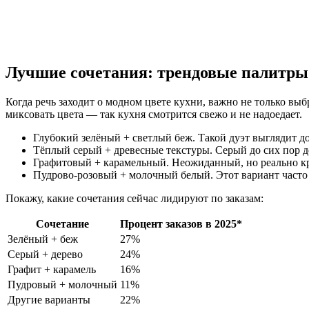
Лучшие сочетания: трендовые палитры
Когда речь заходит о модном цвете кухни, важно не только выбр
миксовать цвета — так кухня смотрится свежо и не надоедает.
Глубокий зелёный + светлый беж. Такой дуэт выглядит до
Тёплый серый + древесные текстуры. Серый до сих пор де
Графитовый + карамельный. Неожиданный, но реально крут
Пудрово-розовый + молочный белый. Этот вариант часто в
Покажу, какие сочетания сейчас лидируют по заказам:
Сочетание
Процент заказов в 2025*
Зелёный + беж
27%
Серый + дерево
24%
Графит + карамель
16%
Пудровый + молочный
11%
Другие варианты
22%