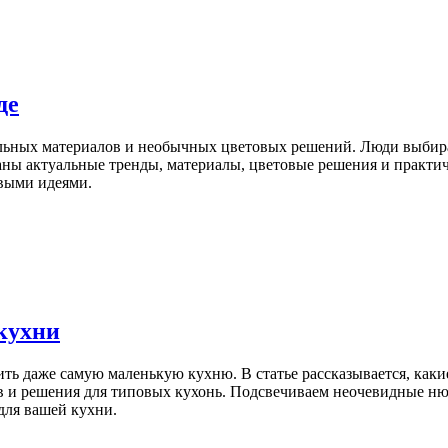
де
уральных материалов и необычных цветовых решений. Люди выби
браны актуальные тренды, материалы, цветовые решения и практи
овыми идеями.
 кухни
ь даже самую маленькую кухню. В статье рассказывается, какие
 и решения для типовых кухонь. Подсвечиваем неочевидные нюа
для вашей кухни.