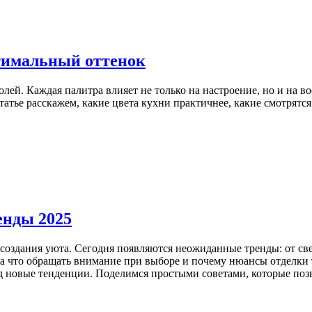
тимальный оттенок
лей. Каждая палитра влияет не только на настроение, но и на в
татье расскажем, какие цвета кухни практичнее, какие смотрятся
енды 2025
 создания уюта. Сегодня появляются неожиданные тренды: от свеж
 на что обращать внимание при выборе и почему нюансы отделки 
д новые тенденции. Поделимся простыми советами, которые поз