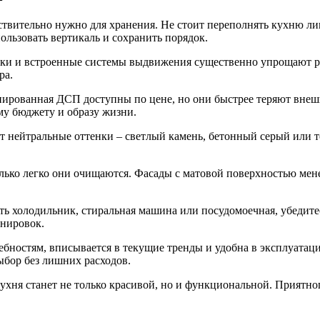
действительно нужно для хранения. Не стоит переполнять кухню 
ользовать вертикаль и сохранить порядок.
и и встроенные системы выдвижения существенно упрощают рабо
ра.
нированная ДСП доступны по цене, но они быстрее теряют внеш
ему бюджету и образу жизни.
ют нейтральные оттенки – светлый камень, бетонный серый или 
колько легко они очищаются. Фасады с матовой поверхностью ме
сть холодильник, стиральная машина или посудомоечная, убедите
нировок.
бностям, вписывается в текущие тренды и удобна в эксплуатации
ыбор без лишних расходов.
ухня станет не только красивой, но и функциональной. Приятно