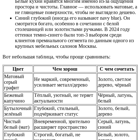
Белые кухни нравятся многим именно из-за ощущения
простора и чистоты. Главное — использовать матовые, а
не глянцевые поверхности, чтобы не выглядело дешево.
Синий глубокий (иногда его называют navy blue). Он
смотрится богато, особенно в сочетании с белой
столешницей или золотистыми ручками. В 2024 году
оттенки темно-синего были топ-3 выбором среди
клиентов премиального сегмента по данным одного из
крупных мебельных салонов Москвы.
Вот небольшая таблица, чтобы проще сравнивать:
Цвет
Чем хорош
С чем сочетать
Матовый
Не маркий, современный,
Золото, светлое
серый
усиливает металл/дерево
дерево, чёрный
графит
Бежевый
Тёплый, уютный, не теряет
Чёрный, латунь,
капучино
актуальности
белый
Бутылочный
Глубокий, стильный,
Золото, белый,
зелёный
подчёркивает статус
дерево
Чистый
Вневременной, зрительно
Серый, латунь,
белый (мат)
расширяет пространство
синий
Глубокий
Строгий, богатый, не
Белый, золото,