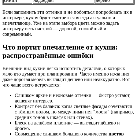
синий
надоедает
дерево
Если запомнить эти оттенки и не побояться попробовать их в
интерьере, кухня будет смотреться всегда актуально и
впечатляюще. Уже на этапе выбора цвета можно задать
интерьеру весь настрой — дорогой, спокойный и
современный.
Что портит впечатление от кухни:
распространённые ошибки
Внешний вид кухни легко испортить деталями, о которых
мало кто думает при планировании. Часто именно из-за них
даже дорогая мебель выглядит дешёво или неаккуратно. Вот
что чаще всего встречается:
Слишком яркие и неоновые оттенки — быстро устают,
дешевят интерьер.
Контраст без баланса: когда светлые фасады сочетаются
с тёмным полом, но между ними нет "моста" (например,
средних тонов в шкафах или стенах).
Блеск на дешёвом пластике — выглядит дёшево и
броско.
Совмещение слишком большого количества
цветов