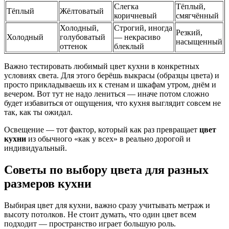
Слегка
Тёплый,
Тёплый
Жёлтоватый
коричневый
смягчённый
Холодный,
Строгий, иногда
Резкий,
Холодный
голубоватый
— некрасиво
насыщенный
оттенок
блеклый
Важно тестировать любимый цвет кухни в конкретных
условиях света. Для этого берёшь выкрасы (образцы цвета) и
просто прикладываешь их к стенам и шкафам утром, днём и
вечером. Вот тут не надо лениться — иначе потом сложно
будет избавиться от ощущения, что кухня выглядит совсем не
так, как ты ожидал.
Освещение — тот фактор, который как раз превращает
цвет
кухни
из обычного «как у всех» в реально дорогой и
индивидуальный.
Советы по выбору цвета для разных
размеров кухни
Выбирая цвет для кухни, важно сразу учитывать метраж и
высоту потолков. Не стоит думать, что один цвет всем
подходит — пространство играет большую роль.