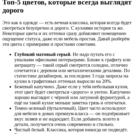
Топ-5 цветов, которые всегда выглядят
дорого
Это как в одежде — есть вечная классика, которая всегда будет
смотреться безупречно и дорого. С кухнями история та же.
Некоторые цвета и их оттенки сразу добавляют помещению
ощущение статуса, даже если мебель простая. Давай разберём
эти цвета с примерами и простыми советами.
Глубокий матовый серый
. Не надо путать его с
унылыми офисными интерьерами. Ближе к графиту или
антрациту — такой серый смотрится солидно, отлично
сочетается с деревом или металлическими деталями. По
статистике дизайнеров, за последние 3 года запросы на
кухни в графитовых оттенках выросли на 20%.
Бежевый капучино. Даже если у тебя небольшая кухня,
этот цвет будет смотреться «дорого» и уютно. Капучино
хорошо выглядит с чёрной или латунной фурнитурой, а
ещё на такой кухне меньше заметна грязь и отпечатки.
Темно-зеленый (бутылочный). Цвет часто используют
для мебели в домах премиум-класса — он подчёркивает
вкус хозяев и не надоедает. Если добавить золото в
детали, получается очень современно и стильно.
Чистый белый. Классика, которая никогда не подведёт.