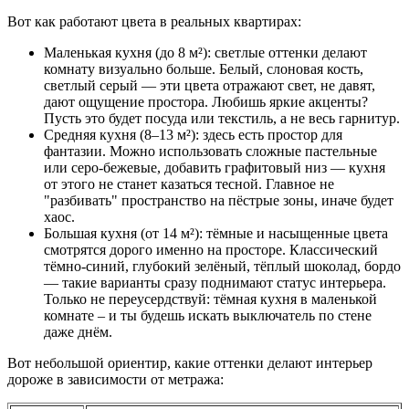
Вот как работают цвета в реальных квартирах:
Маленькая кухня (до 8 м²): светлые оттенки делают
комнату визуально больше. Белый, слоновая кость,
светлый серый — эти цвета отражают свет, не давят,
дают ощущение простора. Любишь яркие акценты?
Пусть это будет посуда или текстиль, а не весь гарнитур.
Средняя кухня (8–13 м²): здесь есть простор для
фантазии. Можно использовать сложные пастельные
или серо-бежевые, добавить графитовый низ — кухня
от этого не станет казаться тесной. Главное не
"разбивать" пространство на пёстрые зоны, иначе будет
хаос.
Большая кухня (от 14 м²): тёмные и насыщенные цвета
смотрятся дорого именно на просторе. Классический
тёмно-синий, глубокий зелёный, тёплый шоколад, бордо
— такие варианты сразу поднимают статус интерьера.
Только не переусердствуй: тёмная кухня в маленькой
комнате – и ты будешь искать выключатель по стене
даже днём.
Вот небольшой ориентир, какие оттенки делают интерьер
дороже в зависимости от метража: