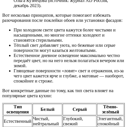
Ольга Кузнецова (источник: журнал AD Россия,
декабрь 2023).
Вот несколько принципов, которые помогают избежать
разочарования после поклейки обоев или установки фасадов:
При холодном свете цвета кажутся более чистыми и
насыщенными, но многие оттенки холодеют и
становятся стерильными.
Тёплый свет добавляет уюта, но бежевые или серые
поверхности могут казаться желтоватыми.
Естественное дневное освещение максимально честно
передаёт цвет, но на него нельзя полагаться вечером или
зимой.
Глянцевые поверхности «ловят» свет и отражения, из-за
чего цвет кажется ярче и глубже, а матовые — наоборот,
спокойнее и строже.
Вот конкретные данные по тому, как тип света влияет на
популярные цвета кухни:
Тип
Тёмно-
Белый
Серый
освещения
зелёный
Чистый,
Глубокий,
Элегантный,
Естественный
нейтральный
свежий
спокойный