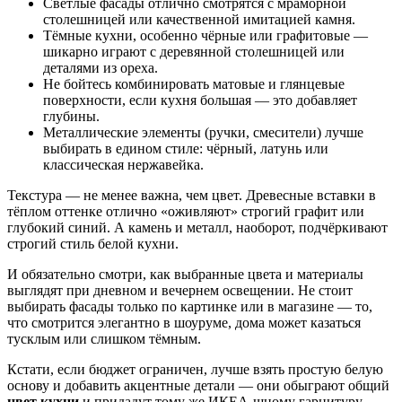
Светлые фасады отлично смотрятся с мраморной
столешницей или качественной имитацией камня.
Тёмные кухни, особенно чёрные или графитовые —
шикарно играют с деревянной столешницей или
деталями из ореха.
Не бойтесь комбинировать матовые и глянцевые
поверхности, если кухня большая — это добавляет
глубины.
Металлические элементы (ручки, смесители) лучше
выбирать в едином стиле: чёрный, латунь или
классическая нержавейка.
Текстура — не менее важна, чем цвет. Древесные вставки в
тёплом оттенке отлично «оживляют» строгий графит или
глубокий синий. А камень и металл, наоборот, подчёркивают
строгий стиль белой кухни.
И обязательно смотри, как выбранные цвета и материалы
выглядят при дневном и вечернем освещении. Не стоит
выбирать фасады только по картинке или в магазине — то,
что смотрится элегантно в шоуруме, дома может казаться
тусклым или слишком тёмным.
Кстати, если бюджет ограничен, лучше взять простую белую
основу и добавить акцентные детали — они обыграют общий
цвет кухни
и придадут тому же ИКЕА-шному гарнитуру