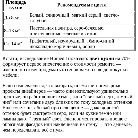
Площадь
Рекомендуемые цвета
кухни
Белый, сливочный, мягкий серый, светло-
До 8 м²
голубой
Пастельная палитра, серо-бежевые,
8–13 м²
приглушённые зелёные и синие
Графитовый, изумрудный, тёмно-синий,
От 14 м²
шоколадно-коричневый, бордо
Кстати, исследование Homedit показало:
цвет кухни
на 70%
формирует первое впечатление о стоимости ремонта —
именно поэтому продумать оттенок важно ещё до покупки
мебели.
Если сомневаешься, что выбрать, посмотри популярные
проекты дизайнеров — часто они используют удивительно
простые, но работающие схемы, типа "светлый верх, тёмный
низ" или сочетание двух близких по тону холодных оттенков.
Ещё совет: не забывай про освещение — даже дорогой
оттенок будет смотреться серо, если на кухне темно или
лампы дают "грязный" свет. Экспериментировать проще с
образцами фасадов или наклейками на стену — это дешевле,
чем переделывать всё с нуля.