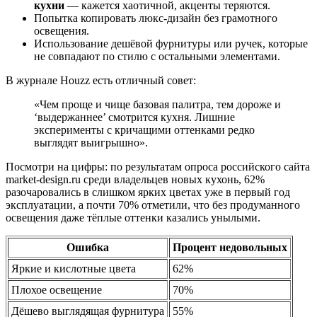
кухни
— кажется хаотичной, акценты теряются.
Попытка копировать люкс-дизайн без грамотного
освещения.
Использование дешёвой фурнитуры или ручек, которые
не совпадают по стилю с остальными элементами.
В журнале Houzz есть отличный совет:
«Чем проще и чище базовая палитра, тем дороже и
‘выдержаннее’ смотрится кухня. Лишние
эксперименты с кричащими оттенками редко
выглядят выигрышно».
Посмотри на цифры: по результатам опроса российского сайта
market-design.ru среди владельцев новых кухонь, 62%
разочаровались в слишком ярких цветах уже в первый год
эксплуатации, а почти 70% отметили, что без продуманного
освещения даже тёплые оттенки казались унылыми.
Ошибка
Процент недовольных
Яркие и кислотные цвета
62%
Плохое освещение
70%
Дёшево выглядящая фурнитура
55%