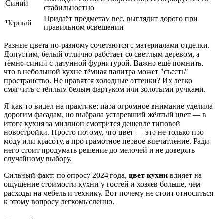
Синий
стабильностью
Придаёт предметам вес, выглядит дорого при
Чёрный
правильном освещении
Разные цвета по-разному сочетаются с материалами отделки.
Допустим, белый отлично работает со светлым деревом, а
тёмно-синий с латунной фурнитурой. Важно ещё помнить,
что в небольшой кухне тёмная палитра может "съесть"
пространство. Не нравятся холодные оттенки? Их легко
смягчить с тёплым белым фартуком или золотыми ручками.
Я как-то видел на практике: пара огромное внимание уделила
дорогим фасадам, но выбрала устаревший жёлтый цвет — в
итоге кухня за миллион смотрится дешевле типовой
новостройки. Просто потому, что цвет — это не только про
моду или красоту, а про грамотное первое впечатление. Ради
него стоит продумать решение до мелочей и не доверять
случайному выбору.
Сильный факт: по опросу 2024 года,
цвет кухни
влияет на
ощущение стоимости кухни у гостей и хозяев больше, чем
расходы на мебель и технику. Вот почему не стоит относиться
к этому вопросу легкомысленно.