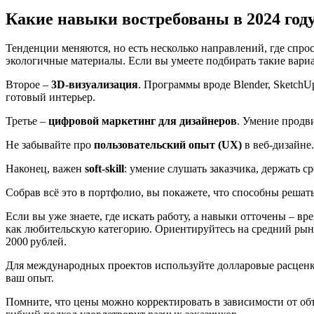
Какие навыки востребованы в 2024 год
Тенденции меняются, но есть несколько направлений, где спрос
экологичные материалы. Если вы умеете подбирать такие вариа
Второе –
3D‑визуализация
. Программы вроде Blender, SketchU
готовый интерьер.
Третье –
цифровой маркетинг для дизайнеров
. Умение продви
Не забывайте про
пользовательский опыт (UX)
в веб‑дизайне.
Наконец, важен
soft‑skill
: умение слушать заказчика, держать с
Собрав всё это в портфолио, вы покажете, что способны решать
Если вы уже знаете, где искать работу, а навыки отточены – в
как любительскую категорию. Ориентируйтесь на средний рынок
2000 рублей.
Для международных проектов используйте долларовые расценки:
ваш опыт.
Помните, что цены можно корректировать в зависимости от объ