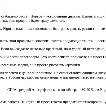
у
 стабильно растёт. Первое –
устойчивый дизайн
. Клиенты ищут
нты, ваш профиль будет сразу заметнее.
p, Figma с плагинами позволяют быстро создавать реалистичные
гать свои проекты в соцсетях, писать продающие тексты и вести
 Если вы создаёте не только красивый, но и удобный интерфейс
роки и вести переговоры. Это часто решает, получаете вы проект 
 реальные задачи, а не просто рисовать картинки.
ремя перейти к ценовой политике. Не стоит ставить слишком низк
: в России час работы начинающего дизайнера часто начинается
 в США средний час графического дизайнера – 30‑50 $, а в Евро
ёма работы. За крупный проект часто предлагают фиксированную