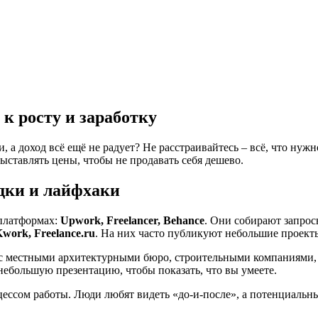
к росту и заработку
 а доход всё ещё не радует? Не расстраивайтесь – всё, что нужно
выставлять цены, чтобы не продавать себя дешево.
дки и лайфхаки
‑платформах:
Upwork, Freelancer, Behance
. Они собирают запросы
work, Freelance.ru
. На них часто публикуют небольшие проекты
е с местными архитектурными бюро, строительными компаниями,
небольшую презентацию, чтобы показать, что вы умеете.
оцессом работы. Люди любят видеть «до‑и‑после», а потенциальны