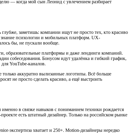
еделю — когда мой сын Леонид с увлечением разбирает
ь глубже, заметишь: компании ищут не просто тех, кто красиво
, знание психологии и мобильных платформ. UX-
алось бы, не пускали вообще.
ти, образовательные платформы и даже лендинги компаний.
адии собеседования. Бонусом идут удалёнка и гибкий график,
 для YouTube-каналов.
не только аккуратно вылизанные логотипы. Всё больше
осят не просто сделать красиво, а ещё выстроить
 и именно в связке навыков с пониманием техники рождается
-проекте есть штатный дизайнер. Только на российском рынке
nior-экспертиза хватает и 250+. Motion-дизайнеры нередко