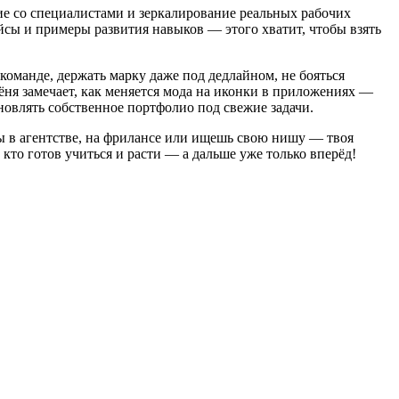
вие со специалистами и зеркалирование реальных рабочих
йсы и примеры развития навыков — этого хватит, чтобы взять
оманде, держать марку даже под дедлайном, не бояться
 Лёня замечает, как меняется мода на иконки в приложениях —
новлять собственное портфолио под свежие задачи.
ты в агентстве, на фрилансе или ищешь свою нишу — твоя
 кто готов учиться и расти — а дальше уже только вперёд!