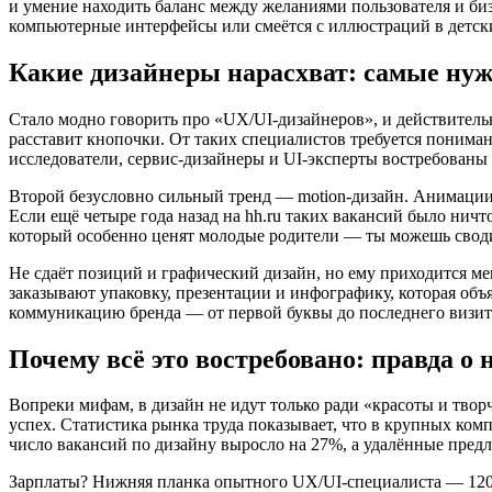
и умение находить баланс между желаниями пользователя и би
компьютерные интерфейсы или смеётся с иллюстраций в детских
Какие дизайнеры нарасхват: самые ну
Стало модно говорить про «UX/UI-дизайнеров», и действительно
расставит кнопочки. От таких специалистов требуется понима
исследователи, сервис-дизайнеры и UI-эксперты востребованы д
Второй безусловно сильный тренд — motion-дизайн. Анимации
Если ещё четыре года назад на hh.ru таких вакансий было нич
который особенно ценят молодые родители — ты можешь сводит
Не сдаёт позиций и графический дизайн, но ему приходится м
заказывают упаковку, презентации и инфографику, которая объя
коммуникацию бренда — от первой буквы до последнего визита
Почему всё это востребовано: правда о 
Вопреки мифам, в дизайн не идут только ради «красоты и твор
успех. Статистика рынка труда показывает, что в крупных ком
число вакансий по дизайну выросло на 27%, а удалённые пред
Зарплаты? Нижняя планка опытного UX/UI-специалиста — 120 тыс