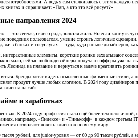
знес-потребностями. А ведь я сам сталкиваюсь с этим каждую н
 книгах и спрашивает: «Пап, а кто это всё рисует?»
жные направления 2024
 — это сейчас, своего рода, золотая жила. Но если копнуть чут
ние поведения пользователя, умение строить логичные сценарии
аже в банках и госуслугах — туда, куда раньше дизайнеров, каз
, интерактивные элементы, короткие ролики захватывают соцсе
тожно мало, сейчас motion-дизайнеры получают офферы уже на ст
ь Леонида на плавание и вернуться к задаче креативить ролики
еняться. Бренды хотят видеть осмысленные фирменные стили, а 
сняет продукт лучше любых слоганов. В 2024 году дизайнеров пр
 клиента на сайт.
найме и заработках
чества». К 2024 году профессия стала ещё более технологичной,
паниях, например, «Яндексе» и «Тинькофф», в каждом третьем IT
ложения позволяют ловить клиентов по всему миру.
яч рублей, для junior-уровня — от 60 до 90 тысяч рублей, а se