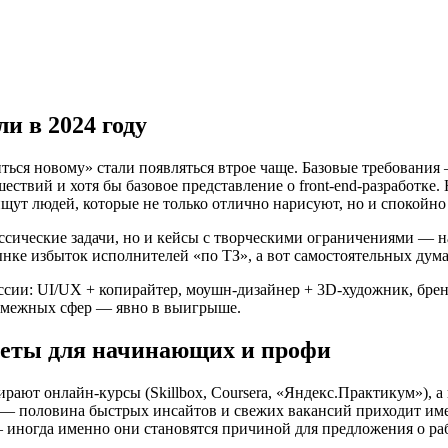
и в 2024 году
ться новому» стали появляться втрое чаще. Базовые требования — 
ествий и хотя бы базовое представление о front-end-разработке.
щут людей, которые не только отлично нарисуют, но и спокойно
ассические задачи, но и кейсы с творческими ограничениями — 
рынке избыток исполнителей «по ТЗ», а вот самостоятельных дум
ссии: UI/UX + копирайтер, моушн-дизайнер + 3D-художник, бре
 смежных сфер — явно в выигрыше.
оветы для начинающих и профи
ирают онлайн-курсы (Skillbox, Coursera, «Яндекс.Практикум»), 
 — половина быстрых инсайтов и свежих вакансий приходит име
иногда именно они становятся причиной для предложения о раб