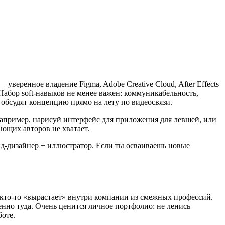
уверенное владение Figma, Adobe Creative Cloud, After Effects
 Набор soft-навыков не менее важен: коммуникабельность,
 обсудят концепцию прямо на лету по видеосвязи.
например, нарисуй интерфейс для приложения для левшей, или
ающих авторов не хватает.
нд-дизайнер + иллюстратор. Если ты осваиваешь новые
а кто-то «вырастает» внутри компании из смежных профессий.
нно туда. Очень ценится личное портфолио: не ленись
оте.