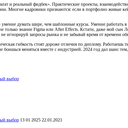
зультат и реальный фидбек». Практические проекты, взаимодейст
еории. Многие кадровики признаются: если в портфолио живые ке
умение думать шире, чем шаблонные курсы. Умение работать в к
не только знание Figma или After Effects. Кстати, даже мой сын
 не игнорируй запросы рынка и не забывай время от времени об
гическая гибкость стоят дороже отличия по диплому. Работаешь 
е боишься меняться вместе с индустрией. 2024 год дал шанс тем,
ный выбор
ный выбор
13 01 2025 22.01.2021