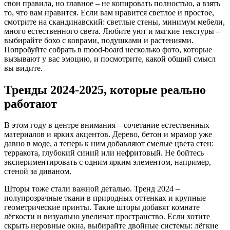
свои правила, но главное – не копировать полностью, а взять
то, что вам нравится. Если вам нравится светлое и простое,
смотрите на скандинавский: светлые стены, минимум мебели,
много естественного света. Любите уют и мягкие текстуры –
выбирайте бохо с коврами, подушками и растениями.
Попробуйте собрать в mood‑board несколько фото, которые
вызывают у вас эмоцию, и посмотрите, какой общий смысл
вы видите.
Тренды 2024‑2025, которые реально
работают
В этом году в центре внимания – сочетание естественных
материалов и ярких акцентов. Дерево, бетон и мрамор уже
давно в моде, а теперь к ним добавляют смелые цвета стен:
терракота, глубокий синий или нефритовый. Не бойтесь
экспериментировать с одним ярким элементом, например,
стеной за диваном.
Шторы тоже стали важной деталью. Тренд 2024 –
полупрозрачные ткани в природных оттенках и крупные
геометрические принты. Такие шторы добавят комнате
лёгкости и визуально увеличат пространство. Если хотите
скрыть неровные окна, выбирайте двойные системы: лёгкие