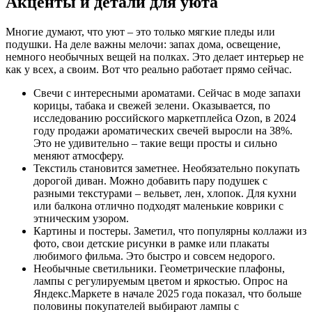
Акценты и детали для уюта
Многие думают, что уют – это только мягкие пледы или
подушки. На деле важны мелочи: запах дома, освещение,
немного необычных вещей на полках. Это делает интерьер не
как у всех, а своим. Вот что реально работает прямо сейчас.
Свечи с интересными ароматами. Сейчас в моде запахи
корицы, табака и свежей зелени. Оказывается, по
исследованию российского маркетплейса Ozon, в 2024
году продажи ароматических свечей выросли на 38%.
Это не удивительно – такие вещи просты и сильно
меняют атмосферу.
Текстиль становится заметнее. Необязательно покупать
дорогой диван. Можно добавить пару подушек с
разными текстурами – вельвет, лен, хлопок. Для кухни
или балкона отлично подходят маленькие коврики с
этническим узором.
Картины и постеры. Заметил, что популярны коллажи из
фото, свои детские рисунки в рамке или плакаты
любимого фильма. Это быстро и совсем недорого.
Необычные светильники. Геометрические плафоны,
лампы с регулируемым цветом и яркостью. Опрос на
Яндекс.Маркете в начале 2025 года показал, что больше
половины покупателей выбирают лампы с