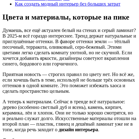
Как создать модный интерьер без больших затрат
Цвета и материалы, которые на пике
Думаешь, все ещё актуален белый на стенах и серый ламинат?
В 2025-м всё гораздо интереснее. Тренд держат натуральные и
приглушённые оттенки. В фаворе оттенки земли — тёплый
песочный, терракота, оливковый, серо-бежевый. Этими
цветами легко сделать комнату уютной, но не скучной. Если
хочется добавить яркости, дизайнеры советуют вкрапления
синего, бордового или горчичного.
Приятная новость — строгих правил по цвету нет. Но всё же,
если хочешь быть в теме, используй не больше трёх основных
оттенков в одной комнате. Это поможет избежать хаоса и
сделать пространство цельным.
А теперь к материалам. Сейчас в тренде всё натуральное:
дерево (особенно светлый дуб и ясень), камень, кирпич,
керамика, лён и хлопок. Они не только хорошо смотрятся, но
и реально служат долго. Искусственные материалы отошли на
второй план — пластик, глянец и дешёвый ламинат уже не в
топе, когда речь заходит о
дизайн интерьера
.