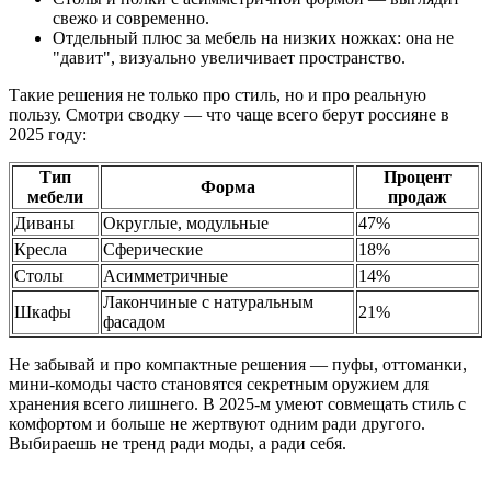
свежо и современно.
Отдельный плюс за мебель на низких ножках: она не
"давит", визуально увеличивает пространство.
Такие решения не только про стиль, но и про реальную
пользу. Смотри сводку — что чаще всего берут россияне в
2025 году:
Тип
Процент
Форма
мебели
продаж
Диваны
Округлые, модульные
47%
Кресла
Сферические
18%
Столы
Асимметричные
14%
Лакончиные с натуральным
Шкафы
21%
фасадом
Не забывай и про компактные решения — пуфы, оттоманки,
мини-комоды часто становятся секретным оружием для
хранения всего лишнего. В 2025-м умеют совмещать стиль с
комфортом и больше не жертвуют одним ради другого.
Выбираешь не тренд ради моды, а ради себя.