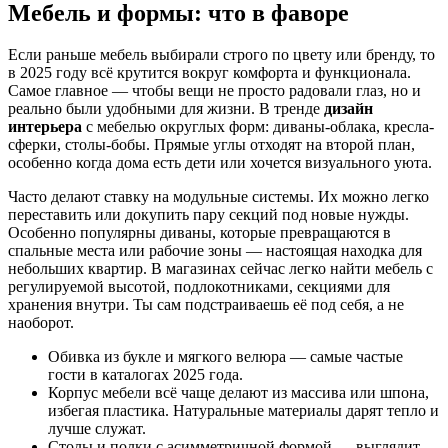
Мебель и формы: что в фаворе
Если раньше мебель выбирали строго по цвету или бренду, то
в 2025 году всё крутится вокруг комфорта и функционала.
Самое главное — чтобы вещи не просто радовали глаз, но и
реально были удобными для жизни. В тренде
дизайн
интерьера
с мебелью округлых форм: диваны-облака, кресла-
сферки, столы-бобы. Прямые углы отходят на второй план,
особенно когда дома есть дети или хочется визуального уюта.
Часто делают ставку на модульные системы. Их можно легко
переставить или докупить пару секций под новые нужды.
Особенно популярны диваны, которые превращаются в
спальные места или рабочие зоны — настоящая находка для
небольших квартир. В магазинах сейчас легко найти мебель с
регулируемой высотой, подлокотниками, секциями для
хранения внутри. Ты сам подстраиваешь её под себя, а не
наоборот.
Обивка из букле и мягкого велюра — самые частые
гости в каталогах 2025 года.
Корпус мебели всё чаще делают из массива или шпона,
избегая пластика. Натуральные материалы дарят тепло и
лучше служат.
Столы и полки с асимметричной формой — выглядит