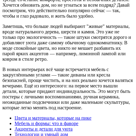
Хочется обновить дом, но не угнаться за всем подряд? Давай
посмотрим, что действительно популярно сейчас — так,
чтобы и глаз радовало, и жить было удобно.
Заметишь, что больше людей выбирают "живые" материалы,
вроде натурального дерева, шерсти и камня. Это уже не
только про экологичность — такие штуки смотрятся дорого и
добавляют уюта даже самому обычному однокомнатнику. В
моде спокойные цвета, но никто не мешает разбавить их
парой ярких акцентов — например, лимонной лампой или
ковром в стиле ретро.
В новых интерьерах всё чаще встречается мебель с
закруглёнными углами — такие диваны или кресла
безопасней, проще чистить, и на них реально хочется валяться
вечерами. Ещё из интересного: на первое место вышли
детали, которые придают индивидуальность. Это могут быть
постеры с личными воспоминаниями, ручная керамика,
неожиданные подсвечники или даже маленькие скульптуры,
которые легко менять под настроение.
Цвета и материалы, которые на пике
Мебель и формы: что в фаворе
Акценты и детали для уюта
Технологии и умный дом