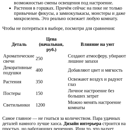
возможностью смены освещения под настроение.
Растения в горшках. Причём сейчас на пике не только
привычные фикусы, а замиокулькасы, монстеры и даже
микрозелень. Это реально освежает любую комнату.
Чтобы не потеряться в выборе, посмотри для сравнения:
Цена
Деталь
(начальная,
Влияние на уют
руб.)
Ароматические
Создают атмосферу, убирают
250
свечи
лишние запахи
Декоративные
400
Добавляют цвет и мягкость
подушки
Освежают воздух и радуют
Растения
350
глаз
Личное настроение без
Постеры
150
больших затрат
Можно менять настроение
Светильники
1200
комнаты
Самое главное — не гнаться за количеством. Пара удачных
деталей намного лучше хаоса.
Дизайн интерьера
строится на
простых, но работающих решениях. Ищи то, что радует