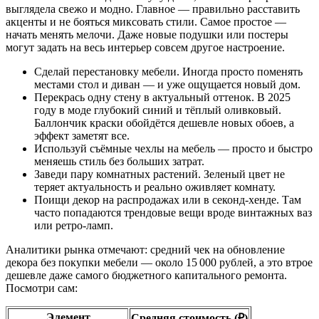
выглядела свежо и модно. Главное — правильно расставить
акценты и не бояться миксовать стили. Самое простое —
начать менять мелочи. Даже новые подушки или постеры
могут задать на весь интерьер совсем другое настроение.
Сделай перестановку мебели. Иногда просто поменять
местами стол и диван — и уже ощущается новый дом.
Перекрась одну стену в актуальный оттенок. В 2025
году в моде глубокий синий и тёплый оливковый.
Баллончик краски обойдётся дешевле новых обоев, а
эффект заметят все.
Используй съёмные чехлы на мебель — просто и быстро
меняешь стиль без больших затрат.
Заведи пару комнатных растений. Зеленый цвет не
теряет актуальность и реально оживляет комнату.
Поищи декор на распродажах или в секонд-хенде. Там
часто попадаются трендовые вещи вроде винтажных ваз
или ретро-ламп.
Аналитики рынка отмечают: средний чек на обновление
декора без покупки мебели — около 15 000 рублей, а это втрое
дешевле даже самого бюджетного капитального ремонта.
Посмотри сам:
Элемент
Средняя стоимость (₽)