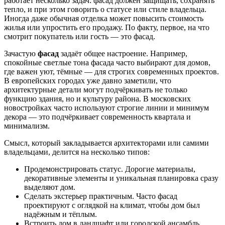
работает несколько задач: фасад должен защищать, сохранять
тепло, и при этом говорить о статусе или стиле владельца.
Иногда даже обычная отделка может повысить стоимость
жилья или упростить его продажу. По факту, первое, на что
смотрит покупатель или гость — это фасад.
Зачастую
фасад
задаёт общее настроение. Например,
спокойные светлые тона фасада часто выбирают для домов,
где важен уют, тёмные — для строгих современных проектов.
В европейских городах уже давно заметили, что
архитектурные детали могут подчёркивать не только
функцию здания, но и культуру района. В московских
новостройках часто используют строгие линии и минимум
декора — это подчёркивает современность квартала и
минимализм.
Смысл, который закладывается архитекторами или самими
владельцами, делится на несколько типов:
Продемонстрировать статус. Дорогие материалы,
декоративные элементы и уникальная планировка сразу
выделяют дом.
Сделать экстерьер практичным. Часто фасад
проектируют с оглядкой на климат, чтобы дом был
надёжным и тёплым.
Встроить дом в ландшафт или городской ансамбль.