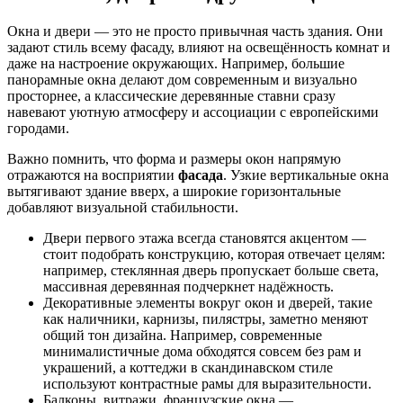
Окна и двери — это не просто привычная часть здания. Они
задают стиль всему фасаду, влияют на освещённость комнат и
даже на настроение окружающих. Например, большие
панорамные окна делают дом современным и визуально
просторнее, а классические деревянные ставни сразу
навевают уютную атмосферу и ассоциации с европейскими
городами.
Важно помнить, что форма и размеры окон напрямую
отражаются на восприятии
фасада
. Узкие вертикальные окна
вытягивают здание вверх, а широкие горизонтальные
добавляют визуальной стабильности.
Двери первого этажа всегда становятся акцентом —
стоит подобрать конструкцию, которая отвечает целям:
например, стеклянная дверь пропускает больше света,
массивная деревянная подчеркнет надёжность.
Декоративные элементы вокруг окон и дверей, такие
как наличники, карнизы, пилястры, заметно меняют
общий тон дизайна. Например, современные
минималистичные дома обходятся совсем без рам и
украшений, а коттеджи в скандинавском стиле
используют контрастные рамы для выразительности.
Балконы, витражи, французские окна —