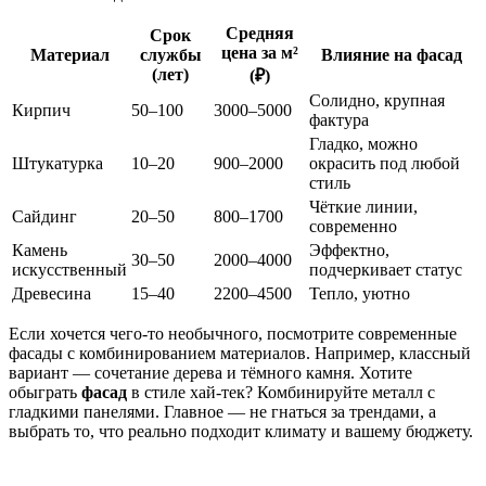
Средняя
Срок
цена за м²
Материал
службы
Влияние на фасад
(лет)
(₽)
Солидно, крупная
Кирпич
50–100
3000–5000
фактура
Гладко, можно
Штукатурка
10–20
900–2000
окрасить под любой
стиль
Чёткие линии,
Сайдинг
20–50
800–1700
современно
Камень
Эффектно,
30–50
2000–4000
искусственный
подчеркивает статус
Древесина
15–40
2200–4500
Тепло, уютно
Если хочется чего-то необычного, посмотрите современные
фасады с комбинированием материалов. Например, классный
вариант — сочетание дерева и тёмного камня. Хотите
обыграть
фасад
в стиле хай-тек? Комбинируйте металл с
гладкими панелями. Главное — не гнаться за трендами, а
выбрать то, что реально подходит климату и вашему бюджету.