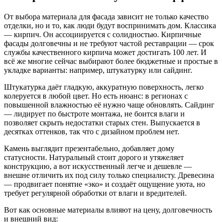
От выбора материала для фасада зависит не только качество
отделки, но и то, как люди будут воспринимать дом. Классика
— кирпич. Он ассоциируется с солидностью. Кирпичные
фасады долговечны и не требуют частой реставрации — срок
службы качественного кирпича может достигать 100 лет. И
всё же многие сейчас выбирают более бюджетные и простые в
укладке варианты: например, штукатурку или сайдинг.
Штукатурка даёт гладкую, аккуратную поверхность, легко
колеруется в любой цвет. Но есть нюанс: в регионах с
повышенной влажностью её нужно чаще обновлять. Сайдинг
— лидирует по быстроте монтажа, не боится влаги и
позволяет скрыть недостатки старых стен. Выпускается в
десятках оттенков, так что с дизайном проблем нет.
Камень выглядит презентабельно, добавляет дому
статусности. Натуральный стоит дорого и утяжеляет
конструкцию, а вот искусственный легче и дешевле —
внешне отличить их под силу только специалисту. Древесина
— продвигает понятие «эко» и создаёт ощущение уюта, но
требует регулярной обработки от влаги и вредителей.
Вот как основные материалы влияют на цену, долговечность
и внешний вид: