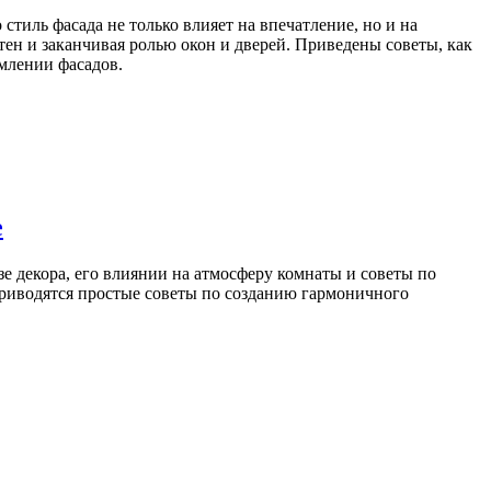
тиль фасада не только влияет на впечатление, но и на
тен и заканчивая ролью окон и дверей. Приведены советы, как
млении фасадов.
е
зе декора, его влиянии на атмосферу комнаты и советы по
Приводятся простые советы по созданию гармоничного