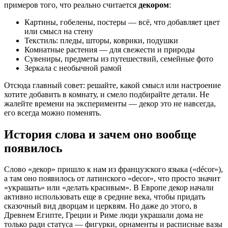
примеров того, что реально считается
декором
:
Картины, гобелены, постеры — всё, что добавляет цвет
или смысл на стену
Текстиль: пледы, шторы, коврики, подушки
Комнатные растения — для свежести и природы
Сувениры, предметы из путешествий, семейные фото
Зеркала с необычной рамой
Отсюда главный совет: решайте, какой смысл или настроение
хотите добавить в комнату, и смело подбирайте детали. Не
жалейте времени на эксперименты — декор это не навсегда,
его всегда можно поменять.
История слова и зачем оно вообще
появилось
Слово «декор» пришло к нам из французского языка («décor»),
а там оно появилось от латинского «decor», что просто значит
«украшать» или «делать красивым». В Европе декор начали
активно использовать еще в средние века, чтобы придать
сказочный вид дворцам и церквям. Но даже до этого, в
Древнем Египте, Греции и Риме люди украшали дома не
только ради статуса — фигурки, орнаменты и расписные вазы