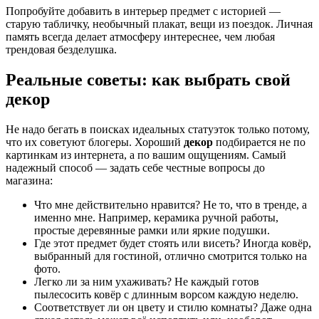
Попробуйте добавить в интерьер предмет с историей —
старую табличку, необычный плакат, вещи из поездок. Личная
память всегда делает атмосферу интереснее, чем любая
трендовая безделушка.
Реальные советы: как выбрать свой
декор
Не надо бегать в поисках идеальных статуэток только потому,
что их советуют блогеры. Хороший
декор
подбирается не по
картинкам из интернета, а по вашим ощущениям. Самый
надежный способ — задать себе честные вопросы до
магазина:
Что мне действительно нравится? Не то, что в тренде, а
именно мне. Например, керамика ручной работы,
простые деревянные рамки или яркие подушки.
Где этот предмет будет стоять или висеть? Иногда ковёр,
выбранный для гостиной, отлично смотрится только на
фото.
Легко ли за ним ухаживать? Не каждый готов
пылесосить ковёр с длинным ворсом каждую неделю.
Соответствует ли он цвету и стилю комнаты? Даже одна