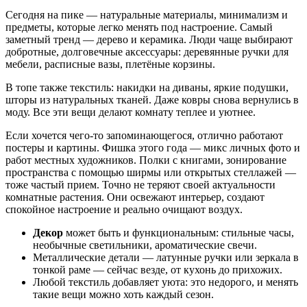
Сегодня на пике — натуральные материалы, минимализм и
предметы, которые легко менять под настроение. Самый
заметный тренд — дерево и керамика. Люди чаще выбирают
добротные, долговечные аксессуары: деревянные ручки для
мебели, расписные вазы, плетёные корзины.
В топе также текстиль: накидки на диваны, яркие подушки,
шторы из натуральных тканей. Даже ковры снова вернулись в
моду. Все эти вещи делают комнату теплее и уютнее.
Если хочется чего-то запоминающегося, отлично работают
постеры и картины. Фишка этого года — микс личных фото и
работ местных художников. Полки с книгами, зонирование
пространства с помощью ширмы или открытых стеллажей —
тоже частый прием. Точно не теряют своей актуальности
комнатные растения. Они освежают интерьер, создают
спокойное настроение и реально очищают воздух.
Декор
может быть и функциональным: стильные часы,
необычные светильники, ароматические свечи.
Металлические детали — латунные ручки или зеркала в
тонкой раме — сейчас везде, от кухонь до прихожих.
Любой текстиль добавляет уюта: это недорого, и менять
такие вещи можно хоть каждый сезон.