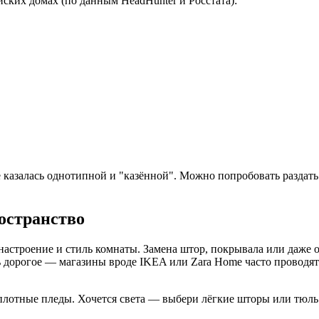
йских домах (по данным HeadHunter и Росстата):
 не казалась однотипной и "казённой". Можно попробовать разд
остранство
астроение и стиль комнаты. Замена штор, покрывала или даже 
ь дорогое — магазины вроде IKEA или Zara Home часто проводят
плотные пледы. Хочется света — выбери лёгкие шторы или тюль.