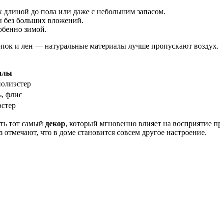
 длиной до пола или даже с небольшим запасом.
ы без больших вложений.
обенно зимой.
опок и лен — натуральные материалы лучше пропускают воздух. А
алы
полиэстер
, флис
эстер
сть тот самый
декор
, который мгновенно влияет на восприятие п
з отмечают, что в доме становится совсем другое настроение.