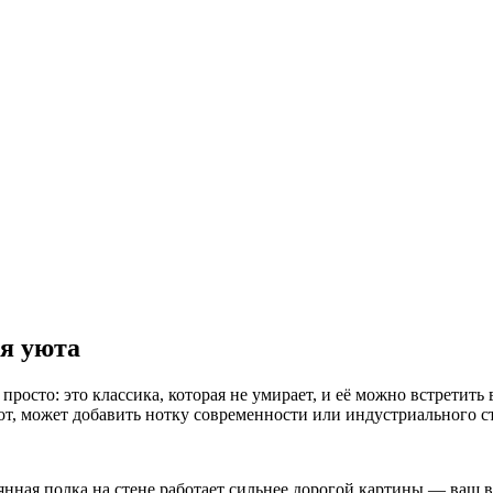
ся уюта
просто: это классика, которая не умирает, и её можно встретить
от, может добавить нотку современности или индустриального с
ная полка на стене работает сильнее дорогой картины — ваш вз