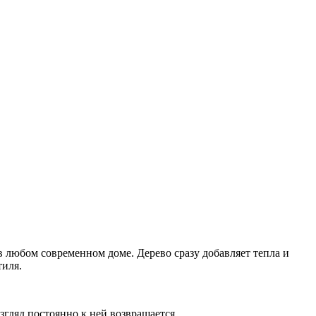
 в любом современном доме. Дерево сразу добавляет тепла и
тиля.
гляд постоянно к ней возвращается.