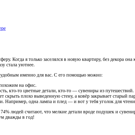
ере
еру. Когда я только заселялся в новую квартиру, без декора она
зу стала уютнее.
 удобным именно для вас. С его помощью можно:
 похожим на офис.
ть, кто-то цветные детали, кто-то — сувениры из путешествий.
т скрыть плохо выведенную стену, а ковёр закрывает старый пар
 Например, одна лампа и плед — и вот у тебя уголок для чтени
 74% людей считают, что мелкие детали вроде подушек и сувен
м дважды в год!