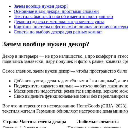
Зачем вообще нужен декор?
Основные виды декора: простыми словами
Текстиль: быстрый способ изменить пространство
Декор из дерева и металла: когда хочется уюта
Картины, постеры и фоторамки: личная история в интерь
Советы по выбору декора для разных комнат
Зачем вообще нужен декор?
Декор в интерьере — не про излишество, а про комфорт и атмосф
появились занавески, пару подушек и фото в рамке, комната сра
Самое главное, зачем нужен декор — чтобы пространство было
Добавить уюта, сделать дом тёплым и "жилищным", а не
Подчеркнуть характер жильца — кто-то любит лаконичнос
Маскировать недостатки ремонта: например, зеркало може
Явно выделить функциональные зоны без перепланировки.
Вот что интересно: по исследованию HomeGoods (США, 2023),
текстиля жители Германии обновляют настроение дома миниму
Страна
Частота смены декора
Любимые элементы
Россия
1-2 раза в год
Подушки, шторы, скатерти