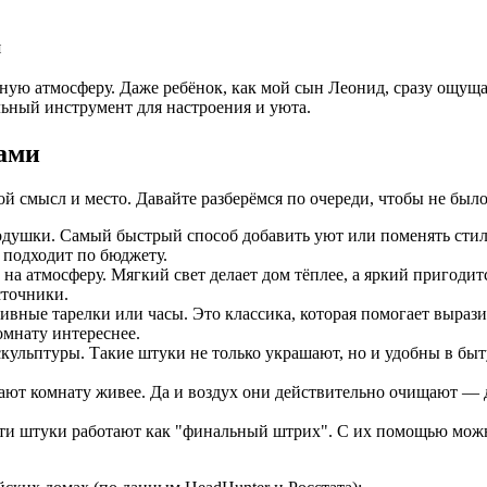
я
ную атмосферу. Даже ребёнок, как мой сын Леонид, сразу ощущает
альный инструмент для настроения и уюта.
ами
ой смысл и место. Давайте разберёмся по очереди, чтобы не был
подушки. Самый быстрый способ добавить уют или поменять сти
и подходит по бюджету.
на атмосферу. Мягкий свет делает дом тёплее, а яркий пригодит
сточники.
вные тарелки или часы. Это классика, которая помогает вырази
омнату интереснее.
скульптуры. Такие штуки не только украшают, но и удобны в быту
лают комнату живее. Да и воздух они действительно очищают —
 Эти штуки работают как "финальный штрих". С их помощью можн