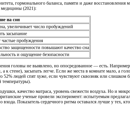
нитета, гормонального баланса, памяти и даже восстановления 
 медицины (2021):
ие на сон
на, увеличивает число пробуждений
ить засыпание
т частые пробуждения
вство защищенности повышают качество сна
ильность и ощущение безопасности
ния головы не выявлено, но опосредованное — есть. Например, е
а к стене), засыпать легче. Если же места в комнате мало, а гол
 52% людей спят хуже, если чувствуют сквозняк или слишком бли
 температуры).
одушки, качество матраса, уровень свежести воздуха. Но и мик
ад британские ученые провели эксперимент: испытуемым предлага
 входа. Показатель сердечного ритма оставался лучше у тех, кто