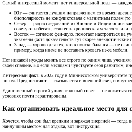
Самый интересный момент: нет универсальной позы — каждому 
Юг
— считается лучшим направлением со времен древней
биополярность не конфликтовала с магнитным полем (то 
Север — ряд исследований из Японии и Индии описывает,
советуют избегать, если есть хроническая усталость или
Восток — согласно фен-шую, помогает настроиться на уче
экзамены (хотя доказательств тут скорее анекдотические 
Запад — хорошо для тех, кто в поиске баланса — не сли
примеру, когда иначе не поставить кровать из-за мебели.
Нет никакой нужды менять все строго по одним лишь учениям 
своей спальне. Но если месяцами чувствуете себя разбитым, ино
Интересный факт: в 2022 году в Миннесотском университете п
ночам. Предполагают — сказывается и внешний свет, и внутре
Единственный строгий универсальный совет — не ложиться гол
условиях почти гарантированы.
Как организовать идеальное место для 
Хочется, чтобы сон был крепким и заряжал энергией — тогда на
наилучшим местом для отдыха, вот инструкция: