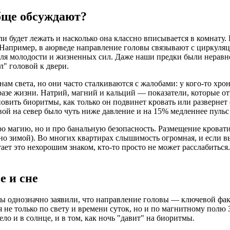
бще обсуждают?
ли будет лежать и насколько она классно вписывается в комнату.
? Например, в аюрведе направление головы связывают с циркул
 для молодости и жизненных сил. Даже наши предки были неравн
л" головой к двери.
м света, но они часто сталкиваются с жалобами: у кого-то хрони
азе жизни. Натрий, магний и кальций — показатели, которые от
ановить биоритмы, как только он подвинет кровать или разверне
ой на север было чуть ниже давление и на 15% медленнее пульс 
 магию, но и про банальную безопасность. Размещение кровати 
нно зимой). Во многих квартирах слышимость огромная, и если в
тает это нехорошим знаком, кто-то просто не может расслабитьс
е и сне
 однозначно заявили, что направление головы — ключевой факто
я не только по свету и времени суток, но и по магнитному полю 
о и в солнце, и в том, как ночь "давит" на биоритмы.