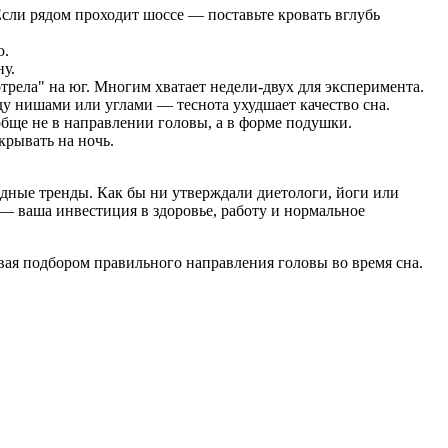
Если рядом проходит шоссе — поставьте кровать вглубь
ю.
ну.
трела" на юг. Многим хватает недели-двух для эксперимента.
у нишами или углами — теснота ухудшает качество сна.
бще не в направлении головы, а в форме подушки.
крывать на ночь.
модные тренды. Как бы ни утверждали диетологи, йоги или
— ваша инвестиция в здоровье, работу и нормальное
вая подбором правильного направления головы во время сна.