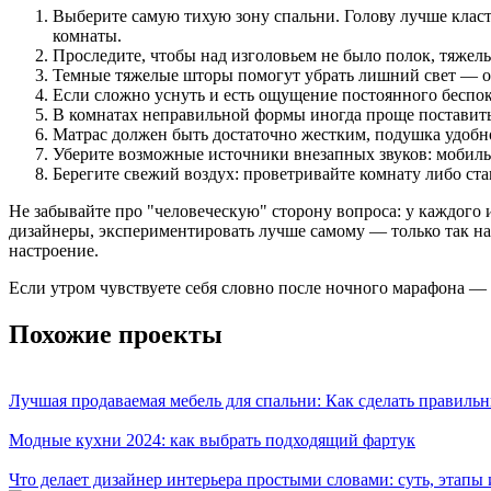
Выберите самую тихую зону спальни. Голову лучше класть
комнаты.
Проследите, чтобы над изголовьем не было полок, тяжел
Темные тяжелые шторы помогут убрать лишний свет — осо
Если сложно уснуть и есть ощущение постоянного беспоко
В комнатах неправильной формы иногда проще поставить
Матрас должен быть достаточно жестким, подушка удобно
Уберите возможные источники внезапных звуков: мобильн
Берегите свежий воздух: проветривайте комнату либо став
Не забывайте про "человеческую" сторону вопроса: у каждого 
дизайнеры, экспериментировать лучше самому — только так на
настроение.
Если утром чувствуете себя словно после ночного марафона — 
Похожие проекты
Лучшая продаваемая мебель для спальни: Как сделать правиль
Модные кухни 2024: как выбрать подходящий фартук
Что делает дизайнер интерьера простыми словами: суть, этапы