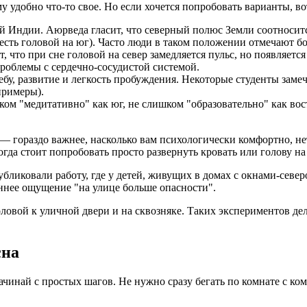
удобно что-то свое. Но если хочется попробовать варианты, во
 Индии. Аюрведа гласит, что северный полюс Земли соотносится
есть головой на юг). Часто люди в таком положении отмечают б
 что при сне головой на север замедляется пульс, но появляетс
 проблемы с сердечно-сосудистой системой.
бу, развитие и легкость пробуждения. Некоторые студенты замеч
примеры).
шком "медитативно" как юг, не слишком "образовательно" как в
— гораздо важнее, насколько вам психологически комфортно, не
гда стоит попробовать просто развернуть кровать или голову на 
убликовали работу, где у детей, живущих в домах с окнами-сев
ннее ощущение "на улице больше опасности".
овой к уличной двери и на сквозняке. Таких экспериментов дела
сна
чинай с простых шагов. Не нужно сразу бегать по комнате с ком