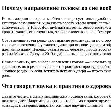
Почему направление головы во сне воо
Когда смотришь на кровать, обычно интересует только, удобно 
культуры размышляют: куда класть голову, чтобы лучше спать
самочувствия. В Китае фен-шуй настаивает на северо-востоке
кровать чаще всего стояла так, чтобы человек во сне не "смотре
Современные врачи редко дают прямые рекомендации по сторона
говорит о постоянной усталости даже при внешне здоровом обр
идет не по плану. Нередко оказывается: человеку проще восст
работа Масааки Судзуки 2019 года) показывали: у спящих голов
Важно помнить, что выбор направления головы — не только про
тревожнее, но и реально увеличит вероятность простуд (особе
"ночное радио". А если ложитесь ногами к двери — кто-то счи
роль.
Что говорит наука и практика о здоровь
Давайте честно: прямых медицинских исследований, которые бы
подтверждает. Например, известно, что наш мозг ориентируетс
живущих в северных широтах, сон чаще нарушается зимой — дел