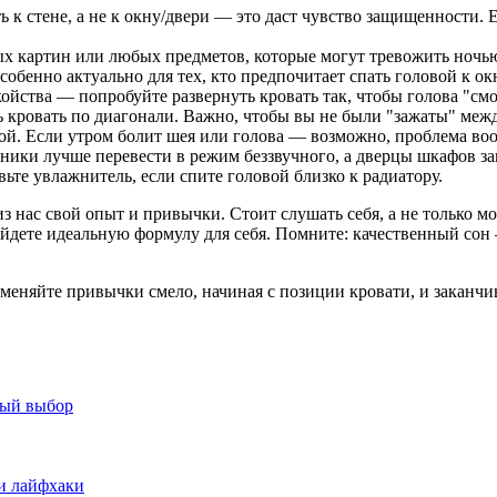
 к стене, а не к окну/двери — это даст чувство защищенности. 
ых картин или любых предметов, которые могут тревожить ночь
бенно актуально для тех, кто предпочитает спать головой к ок
йства — попробуйте развернуть кровать так, чтобы голова "смо
 кровать по диагонали. Важно, чтобы вы не были "зажаты" межд
й. Если утром болит шея или голова — возможно, проблема воо
ики лучше перевести в режим беззвучного, а дверцы шкафов за
ьте увлажнитель, если спите головой близко к радиатору.
из нас свой опыт и привычки. Стоит слушать себя, а не только 
йдете идеальную формулу для себя. Помните: качественный сон 
меняйте привычки смело, начиная с позиции кровати, и заканчи
ный выбор
 и лайфхаки