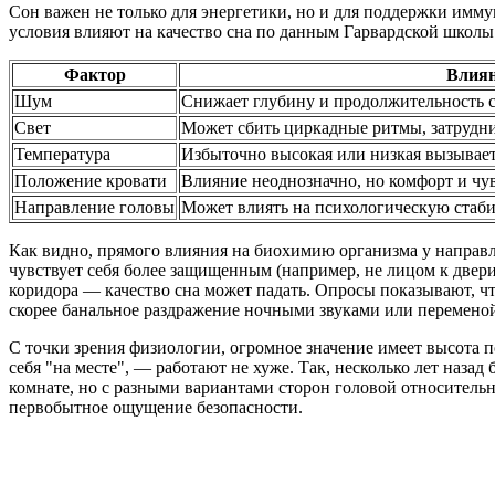
Сон важен не только для энергетики, но и для поддержки имму
условия влияют на качество сна по данным Гарвардской школы
Фактор
Влиян
Шум
Снижает глубину и продолжительность с
Свет
Может сбить циркадные ритмы, затрудн
Температура
Избыточно высокая или низкая вызывае
Положение кровати
Влияние неоднозначно, но комфорт и чу
Направление головы
Может влиять на психологическую стаб
Как видно, прямого влияния на биохимию организма у направле
чувствует себя более защищенным (например, не лицом к двери, 
коридора — качество сна может падать. Опросы показывают, что
скорее банальное раздражение ночными звуками или переменой
С точки зрения физиологии, огромное значение имеет высота п
себя "на месте", — работают не хуже. Так, несколько лет наз
комнате, но с разными вариантами сторон головой относительно
первобытное ощущение безопасности.