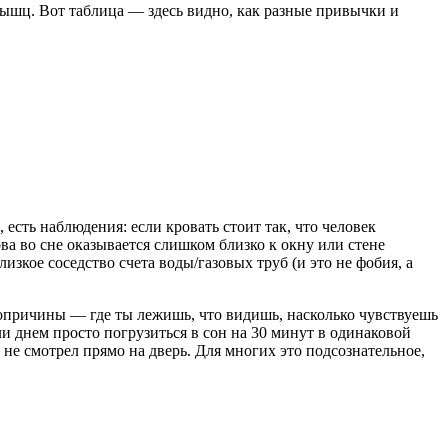
мышц. Вот таблица — здесь видно, как разные привычки и
сть наблюдения: если кровать стоит так, что человек
ова во сне оказывается слишком близко к окну или стене
зкое соседство счета воды/газовых труб (и это не фобия, а
ропричины — где ты лежишь, что видишь, насколько чувствуешь
ли днем просто погрузиться в сон на 30 минут в одинаковой
 не смотрел прямо на дверь. Для многих это подсознательное,