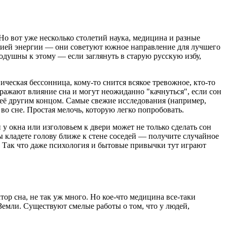
 Но вот уже несколько столетий наука, медицина и разные
яцией энергии — они советуют южное направление для лучшего
одушны к этому — если заглянуть в старую русскую избу,
ческая бессонница, кому-то снится всякое тревожное, кто-то
ражают влияние сна и могут неожиданно "качнуться", если сон
т её другим концом. Самые свежие исследования (например,
во сне. Простая мелочь, которую легко попробовать.
у окна или изголовьем к двери может не только сделать сон
ы кладете голову ближе к стене соседей — получите случайное
я. Так что даже психология и бытовые привычки тут играют
р сна, не так уж много. Но кое-что медицина все-таки
Земли. Существуют смелые работы о том, что у людей,