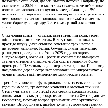
положение стен, окон, дверей, высоту потолка. Например, по
статистике за 2024 год, в квартирах-студиях даже небольшое
изменение расположения кухни может добавить до 15%
полезной площади в восприятии жильцов. За счет грамотных
перегородок и удачного зонирования часто удаётся сделать
малогабаритную квартиру более комфортной для жизни
семьи.
Следующий пласт — отделка: цвета стен, тип пола, узоры
обоев, светильники, текстиль. Вот тут важно понимать
простую штуку: даже обычное сочетание трёх цветов в
интерьере (например, белый, бежевый, синий) визуально
расширяет пространство. Уже к 2025 году, по опросу
Яндекс.Маркет, более 40% россиян сознательно выбирают
светлые оттенки в отделке, чтобы сделать квартиру более
просторной. Не меньшую роль играют материалы. Например,
натуральное дерево сохраняет оптимальный микроклимат, а
ламинат иногда даёт неприятные химические ароматы.
Третий компонент — функциональность, то есть сочетание
удобной мебели, грамотного хранения и бытовой техники.
Стоит учитывать, что с 2023 года средняя площадь новых
однокомнатных квартир сократилась почти на 8% (по данным
Росреестра), поэтому вопрос эргономики стал критически
важным. Выбор дивана, шкафов-купе и встроенной техники