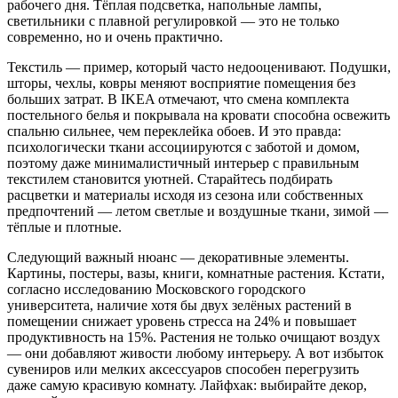
рабочего дня. Тёплая подсветка, напольные лампы,
светильники с плавной регулировкой — это не только
современно, но и очень практично.
Текстиль — пример, который часто недооценивают. Подушки,
шторы, чехлы, ковры меняют восприятие помещения без
больших затрат. В IKEA отмечают, что смена комплекта
постельного белья и покрывала на кровати способна освежить
спальню сильнее, чем переклейка обоев. И это правда:
психологически ткани ассоциируются с заботой и домом,
поэтому даже минималистичный интерьер с правильным
текстилем становится уютней. Старайтесь подбирать
расцветки и материалы исходя из сезона или собственных
предпочтений — летом светлые и воздушные ткани, зимой —
тёплые и плотные.
Следующий важный нюанс — декоративные элементы.
Картины, постеры, вазы, книги, комнатные растения. Кстати,
согласно исследованию Московского городского
университета, наличие хотя бы двух зелёных растений в
помещении снижает уровень стресса на 24% и повышает
продуктивность на 15%. Растения не только очищают воздух
— они добавляют живости любому интерьеру. А вот избыток
сувениров или мелких аксессуаров способен перегрузить
даже самую красивую комнату. Лайфхак: выбирайте декор,