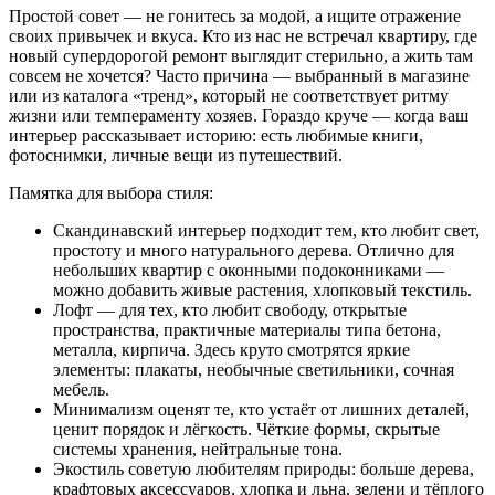
Простой совет — не гонитесь за модой, а ищите отражение
своих привычек и вкуса. Кто из нас не встречал квартиру, где
новый супердорогой ремонт выглядит стерильно, а жить там
совсем не хочется? Часто причина — выбранный в магазине
или из каталога «тренд», который не соответствует ритму
жизни или темпераменту хозяев. Гораздо круче — когда ваш
интерьер рассказывает историю: есть любимые книги,
фотоснимки, личные вещи из путешествий.
Памятка для выбора стиля:
Скандинавский интерьер подходит тем, кто любит свет,
простоту и много натурального дерева. Отлично для
небольших квартир с оконными подоконниками —
можно добавить живые растения, хлопковый текстиль.
Лофт — для тех, кто любит свободу, открытые
пространства, практичные материалы типа бетона,
металла, кирпича. Здесь круто смотрятся яркие
элементы: плакаты, необычные светильники, сочная
мебель.
Минимализм оценят те, кто устаёт от лишних деталей,
ценит порядок и лёгкость. Чёткие формы, скрытые
системы хранения, нейтральные тона.
Экостиль советую любителям природы: больше дерева,
крафтовых аксессуаров, хлопка и льна, зелени и тёплого