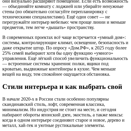
они визуально расширяют помещение. Если есть возможность
— объединяйте комнату с лоджией или убирайте ненужные
стены (но обязательно согласуйте перепланировку с
техническими специалистами). Ещё один совет — не
перегружайте интерьер мебелью: чем проще линии и меньше
предметов, тем легче «дышать» пространству.
В современных проектах всё чаще встречается «умный дом»:
системы, контролирующие климат, освещение, безопасность и
даже открытие штор. По опросу «Дом.РФ», к 2025 году более
25% семей выбирают хотя бы одну функцию «умного»
управления. Ещё лёгкий способ увеличить функциональность
— встроенные системы хранения: полки, ящики под
кроватью, выдвижные контейнеры в кухне. Чем меньше
вещей на виду, тем спокойнее ощущается обстановка.
Стили интерьера и как выбрать свой
В начале 2020-х в России стали особенно популярны
скандинавский стиль, лофт, современная классика,
минимализм. Но индустрия не стоит на месте, и сегодня
набирают обороты японский дзен, экостиль, а также миксы:
когда в одном интерьере соединяют старое и новое, дерево и
металл, хай-тек и уютные рустикальные элементы.