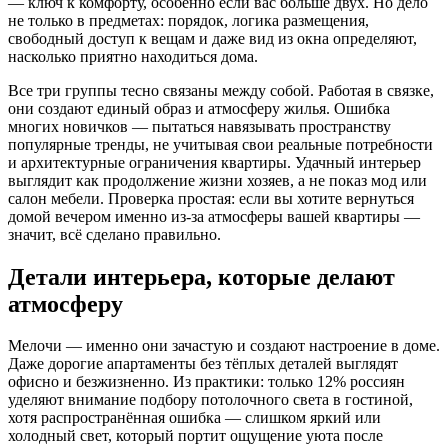
— ключ к комфорту, особенно если вас больше двух. Но дело
не только в предметах: порядок, логика размещения,
свободный доступ к вещам и даже вид из окна определяют,
насколько приятно находиться дома.
Все три группы тесно связаны между собой. Работая в связке,
они создают единый образ и атмосферу жилья. Ошибка
многих новичков — пытаться навязывать пространству
популярные тренды, не учитывая свои реальные потребности
и архитектурные ограничения квартиры. Удачный интерьер
выглядит как продолжение жизни хозяев, а не показ мод или
салон мебели. Проверка простая: если вы хотите вернуться
домой вечером именно из-за атмосферы вашей квартиры —
значит, всё сделано правильно.
Детали интерьера, которые делают
атмосферу
Мелочи — именно они зачастую и создают настроение в доме.
Даже дорогие апартаменты без тёплых деталей выглядят
офисно и безжизненно. Из практики: только 12% россиян
уделяют внимание подбору потолочного света в гостиной,
хотя распространённая ошибка — слишком яркий или
холодный свет, который портит ощущение уюта после