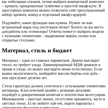
вас небольшая спальня, лучше выбрать компактный комплект
– кровать, прикроватные тумбочки и простой шкаф‑купе. В
просторных комнатах можно позволить себе трехсекционный
набор: кровать, комод и отдельный шкаф‑гардероб.
Подумайте, какие функции вам нужны. Нужен ли вам
встроенный ящик под постельное бельё? Хотите ли вы место
для работы или телевизора? Ответы помогут выбрать модели
с нужными элементами – выдвижные ящики, полки или
открытые стеллажи.
Материал, стиль и бюджет
Материал – один из главных параметров. Дерево выглядит
тепло, но требует ухода. Ламинированный МДФ дешевле и
проще в уходе, но может выглядеть менее естественно. Если
важна экологичность, выбирайте массив берёзы или дуба –
они прослужат десятки лет.
Стиль гарнитура должен сочетаться с остальными элементами
интерьера. Классический дизайн с резными деталями
подойдёт к декоративным штангам и золотистым аксессуарам.
Минимализм – простые линии, отсутствие орнамента, часто в
светлых тонах. Если любите хай‑тек, ищите варианты с
глянцевыми фасадами и металлом.