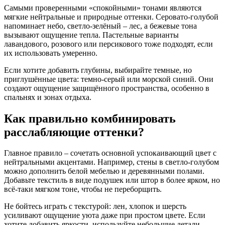
Самыми проверенными «спокойными» тонами являются
мягкие нейтральные и природные оттенки. Серовато‑голубой
напоминает небо, светло‑зелёный – лес, а бежевые тона
вызывают ощущение тепла. Пастельные варианты
лавандового, розового или персикового тоже подходят, если
их использовать умеренно.
Если хотите добавить глубины, выбирайте темные, но
приглушённые цвета: темно‑серый или морской синий. Они
создают ощущение защищённого пространства, особенно в
спальнях и зонах отдыха.
Как правильно комбинировать
расслабляющие оттенки?
Главное правило – сочетать основной успокаивающий цвет с
нейтральными акцентами. Например, стены в светло‑голубом
можно дополнить белой мебелью и деревянными полами.
Добавьте текстиль в виде подушек или штор в более ярком, но
всё‑таки мягком тоне, чтобы не переборщить.
Не бойтесь играть с текстурой: лен, хлопок и шерсть
усиливают ощущение уюта даже при простом цвете. Если
хотите добавить яркости, используйте небольшие детали –