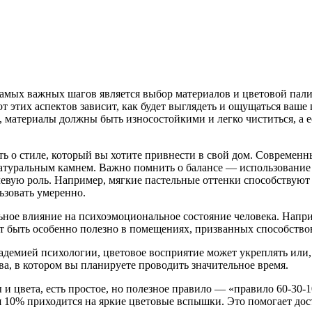
самых важных шагов является выбор материалов и цветовой пали
т этих аспектов зависит, как будет выглядеть и ощущаться ваше
материалы должны быть износостойкими и легко чиститься, а ес
ь о стиле, который вы хотите привнести в свой дом. Современн
натуральным камнем. Важно помнить о балансе — использование
евую роль. Например, мягкие пастельные оттенки способствуют 
ьзовать умеренно.
ьное влияние на психоэмоциональное состояние человека. Напри
т быть особенно полезно в помещениях, призванных способствов
демией психологии, цветовое восприятие может укреплять или, 
а, в котором вы планируете проводить значительное время.
лы и цвета, есть простое, но полезное правило — «правило 60-30
я 10% приходится на яркие цветовые вспышки. Это помогает до