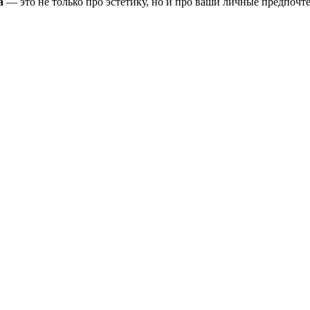
а
— это не только про эстетику, но и про ваши личные предпочт