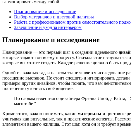
гармонировать между собой.
Планирование и исследование
Выбор материалов и цветовой палитры
Работа с профессионалом против самостоятельного подхо
Завершение и уход за интерьером
Планирование и исследование
Планирование — это первый шаг в создании идеального
дизай
которые задают тон всему процессу. Сначала стоит задуматься о
которые вы хотите создать. Каждое решение должно быть проду
Одной из важных задач на этом этапе является исследование 
посещение выставок. Не стоит спешить и игнорировать детали
примеры других дизайнов, чтобы понять, что вам действительно
постепенно уточнять своё видение.
По словам известного дизайнера Фрэнка Ллойда Райта, "Х
масштабе."
Кроме этого, важно понимать, какие
материалы
и цветовые ре
учитывая как визуальные, так и практические аспекты. Рассм
элементами вашего жилища. Этот шаг, хотя он и требует време