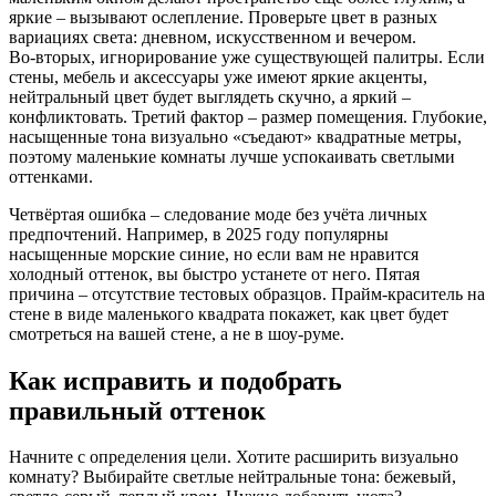
яркие – вызывают ослепление. Проверьте цвет в разных
вариациях света: дневном, искусственном и вечером.
Во‑вторых, игнорирование уже существующей палитры. Если
стены, мебель и аксессуары уже имеют яркие акценты,
нейтральный цвет будет выглядеть скучно, а яркий –
конфликтовать. Третий фактор – размер помещения. Глубокие,
насыщенные тона визуально «съедают» квадратные метры,
поэтому маленькие комнаты лучше успокаивать светлыми
оттенками.
Четвёртая ошибка – следование моде без учёта личных
предпочтений. Например, в 2025 году популярны
насыщенные морские синие, но если вам не нравится
холодный оттенок, вы быстро устанете от него. Пятая
причина – отсутствие тестовых образцов. Прайм‑краситель на
стене в виде маленького квадрата покажет, как цвет будет
смотреться на вашей стене, а не в шоу‑руме.
Как исправить и подобрать
правильный оттенок
Начните с определения цели. Хотите расширить визуально
комнату? Выбирайте светлые нейтральные тона: бежевый,