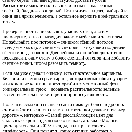
светло-серый, теплый крем. Нужно добавить уюта?
Рассмотрите мягкие пастельные оттенки – шалфейный
зелёный, бледно-лавандовый. Если хотите акцент, выбирайте
один‑два ярких элемента, а остальное держите в нейтральных
тонах.
Проверьте цвет на небольших участках стен, а затем
посмотрите, как он выглядит рядом с мебелью и текстилем.
Не забывайте про потолок – слишком тёмный потолок
«съедает» высоту, а слишком светлый – визуально поднимает
её, что иногда полезно. Для небольших ошибок достаточно
перекрасить одну стену в более светлый оттенок или добавить
светлые полки, чтобы разбавить темноту.
Если вы уже сделали ошибку, есть спасательные варианты.
Белый или светло‑серый карниз, декоративные обои с узором
или крупные картины могут «разбить» монотонный фон.
Универсальный трюк – добавить растительность: зелёные
растения смягчат резкий цвет и привнесут живость.
Полезные ссылки из нашего сайта помогут более подробно:
статья «Элитные цвета стен: какие оттенки делают интерьер
дорогим», интервью «Самый расслабляющий цвет для
спальни: секреты идеального оттенка», а также «Модные
цвета для спальни 2025: тренды, палитры и советы
дизайнеров». Они покажут, какие оттенки работают в