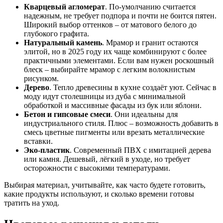
Кварцевый агломерат
. По‑умолчанию считается
надежным, не требует подпора и почти не боится пятен.
Широкий выбор оттенков – от матового белого до
глубокого графита.
Натуральный камень
. Мрамор и гранит остаются
элитой, но в 2025 году их чаще комбинируют с более
практичными элементами. Если вам нужен роскошный
блеск – выбирайте мрамор с легким волокнистым
рисунком.
Дерево
. Тепло древесины в кухне создаёт уют. Сейчас в
моду идут столешницы из дуба с минимальной
обработкой и массивные фасады из бук или яблони.
Бетон и гипсовые смеси
. Они идеальны для
индустриального стиля. Плюс – возможность добавить в
смесь цветные пигменты или врезать металлические
вставки.
Эко‑пластик
. Современный ПВХ с имитацией дерева
или камня. Дешевый, лёгкий в уходе, но требует
осторожности с высокими температурами.
Выбирая материал, учитывайте, как часто будете готовить,
какие продукты используют, и сколько времени готовы
тратить на уход.