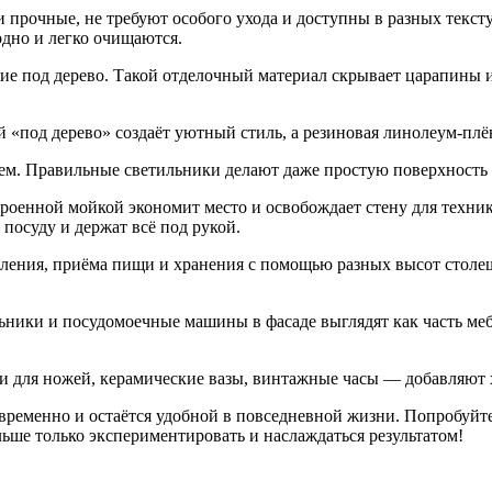
прочные, не требуют особого ухода и доступны в разных тексту
дно и легко очищаются.
е под дерево. Такой отделочный материал скрывает царапины и 
 «под дерево» создаёт уютный стиль, а резиновая линолеум‑плён
ем. Правильные светильники делают даже простую поверхность
роенной мойкой экономит место и освобождает стену для техни
осуду и держат всё под рукой.
вления, приёма пищи и хранения с помощью разных высот столе
ьники и посудомоечные машины в фасаде выглядят как часть ме
и для ножей, керамические вазы, винтажные часы — добавляют 
временно и остаётся удобной в повседневной жизни. Попробуйте
льше только экспериментировать и наслаждаться результатом!