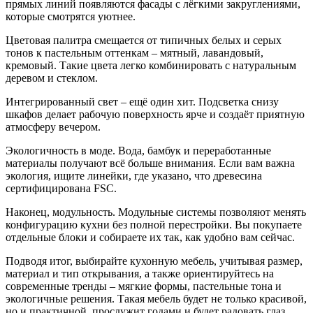
прямых линий появляются фасады с лёгкими закруглениями,
которые смотрятся уютнее.
Цветовая палитра смещается от типичных белых и серых
тонов к пастельным оттенкам – мятный, лавандовый,
кремовый. Такие цвета легко комбинировать с натуральным
деревом и стеклом.
Интегрированный свет – ещё один хит. Подсветка снизу
шкафов делает рабочую поверхность ярче и создаёт приятную
атмосферу вечером.
Экологичность в моде. Вода, бамбук и переработанные
материалы получают всё больше внимания. Если вам важна
экология, ищите линейки, где указано, что древесина
сертифицирована FSC.
Наконец, модульность. Модульные системы позволяют менять
конфигурацию кухни без полной перестройки. Вы покупаете
отдельные блоки и собираете их так, как удобно вам сейчас.
Подводя итог, выбирайте кухонную мебель, учитывая размер,
материал и тип открывания, а также ориентируйтесь на
современные тренды – мягкие формы, пастельные тона и
экологичные решения. Такая мебель будет не только красивой,
но и практичной, прослужит годами и будет радовать глаз