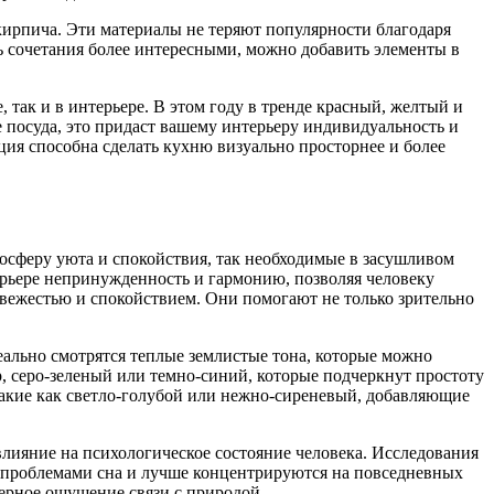
ирпича. Эти материалы не теряют популярности благодаря
ть сочетания более интересными, можно добавить элементы в
так и в интерьере. В этом году в тренде красный, желтый и
же посуда, это придаст вашему интерьеру индивидуальность и
ция способна сделать кухню визуально просторнее и более
мосферу уюта и спокойствия, так необходимые в засушливом
ерьере непринужденность и гармонию, позволяя человеку
свежестью и спокойствием. Они помогают не только зрительно
еально смотрятся теплые землистые тона, которые можно
, серо-зеленый или темно-синий, которые подчеркнут простоту
 такие как светло-голубой или нежно-сиреневый, добавляющие
влияние на психологическое состояние человека. Исследования
с проблемами сна и лучше концентрируются на повседневных
мерное ощущение связи с природой.