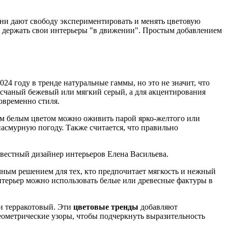
ни дают свободу экспериментировать и менять цветовую
ет держать свои интерьеры "в движении". Простым добавлением
4 году в тренде натуральные гаммы, но это не значит, что
есчаный бежевый или мягкий серый, а для акцентирования
овременно стиля.
м белым цветом можно оживить парой ярко-желтого или
пасмурную погоду. Также считается, что правильно
звестный дизайнер интерьеров Елена Васильева.
ичным решением для тех, кто предпочитает мягкость и нежный
интерьер можно использовать белые или древесные фактуры в
и терракотовый. Эти
цветовые тренды
добавляют
еометрические узоры, чтобы подчеркнуть выразительность