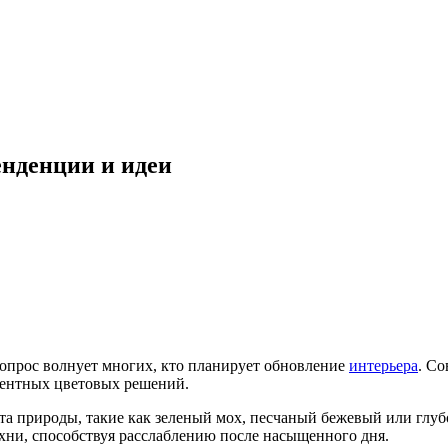
енденции и идеи
вопрос волнует многих, кто планирует обновление
интерьера
. С
центных цветовых решений.
ета природы, такие как зеленый мох, песчаный бежевый или глуб
ухни, способствуя расслаблению после насыщенного дня.