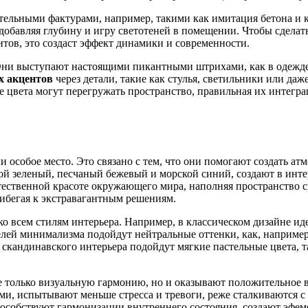
ельными фактурами, например, такими как имитация бетона и к
, добавляя глубину и игру светотеней в помещении. Чтобы сдела
ов, это создаст эффект динамики и современности.
 Они выступают настоящими пикантными штрихами, как в одежде, 
х акцентов
через детали, такие как стулья, светильники или да
е цвета могут перегружать пространство, правильная их интегра
 особое место. Это связано с тем, что они помогают создать ат
ой зеленый, песчаный бежевый и морской синий, создают в инт
стественной красоте окружающего мира, наполняя пространство 
рибегая к экстравагантным решениям.
о всем стилям интерьера. Например, в классическом дизайне ид
лей минимализма подойдут нейтральные оттенки, как, например
и скандинавского интерьера подойдут мягкие пастельные цвета,
не только визуальную гармонию, но и оказывают положительное 
ми, испытывают меньше стресса и тревоги, реже сталкиваются 
способствуют гармонизации внутреннего состояния, создают эфе