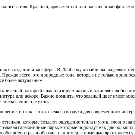
ального стиля. Красный, ярко-желтый или насыщенный фиолетовы
роль в создании атмосферы. В 2024 году дизайнеры выделяют н
 Прежде всего, это природные тона, которые не только привнося
се более актуальным.
ь зеленый, который символизирует жизнь и оживляет любое поме
рнитура или декоре. Важно помнить, что зеленый цвет имеет мно
 впечатление от кухни.
шление, он как глоток свежего воздуха для современного интерь
 оттенков, которые создают ощущение тепла и уюта, словно напо
давая гармоничные пары, которые подойдут как для больших, так
собы внести разнообразие, например, с помощью ярких аксессуа