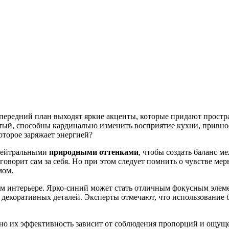
а передний план выходят яркие акценты, которые придают прос
ый, способны кардинально изменить восприятие кухни, привнос
торое заряжает энергией?
 нейтральными
природными оттенками
, чтобы создать баланс 
оворит сам за себя. Но при этом следует помнить о чувстве мер
мом.
ем интерьере. Ярко-синий может стать отличным фокусным элем
х декоративных деталей. Эксперты отмечают, что использование
но их эффективность зависит от соблюдения пропорций и ощущ