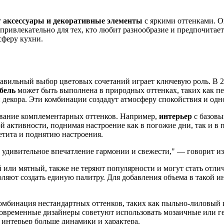
т
аксессуары и декоративные элементы
с яркими оттенками. О
 привлекательно для тех, кто любит разнообразие и предпочита
сферу кухни.
вильный выбор цветовых сочетаний играет ключевую роль. В 202
бель
может быть выполнена в природных оттенках, таких как п
декора. Эти комбинации создадут атмосферу спокойствия и одн
ование комплементарных оттенков. Например,
интерьер
с базовы
й активности, поднимая настроение как в погожие дни, так и в 
тита и поднятию настроения.
ь удивительное впечатление гармонии и свежести," — говорит и
й или мятный, также не теряют популярности и могут стать отл
воляют создать единую палитру. Для добавления объема в такой 
комбинация нестандартных оттенков, таких как пыльно-лиловый 
современные дизайнеры советуют использовать мозаичные или г
 интерьер больше динамики и характера.