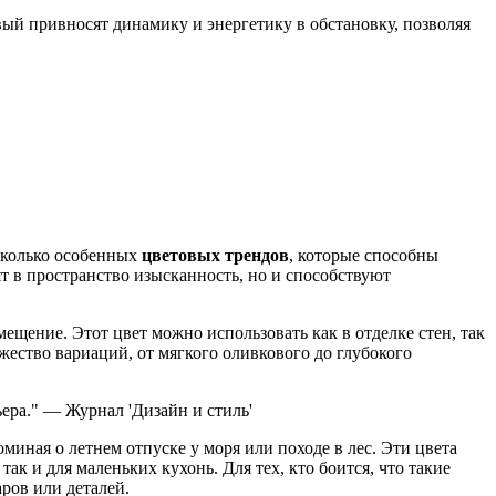
й привносят динамику и энергетику в обстановку, позволяя
есколько особенных
цветовых трендов
, которые способны
т в пространство изысканность, но и способствуют
щение. Этот цвет можно использовать как в отделке стен, так
жество вариаций, от мягкого оливкового до глубокого
ера." — Журнал 'Дизайн и стиль'
миная о летнем отпуске у моря или походе в лес. Эти цвета
 и для маленьких кухонь. Для тех, кто боится, что такие
ров или деталей.