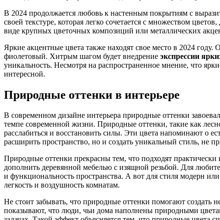
В 2024 продолжается любовь к настенным покрытиям с выразит
своей текстуре, которая легко сочетается с множеством цветов
виде крупных цветочных композиций или металлических акцент
Яркие акцентные цвета также находят свое место в 2024 году.
фиолетовый. Хитрым шагом будет внедрение
экспрессии ярки
уникальность. Несмотря на распространенное мнение, что ярки
интересной.
Природные оттенки в интерьере
В современном дизайне интерьера природные оттенки завоевали
темпе современной жизни. Природные оттенки, такие как лесн
расслабиться и восстановить силы. Эти цвета напоминают о е
расширить пространство, но и создать уникальный стиль, не п
Природные оттенки прекрасны тем, что подходят практически к
дополнить деревянной мебелью с изящной резьбой. Для любите
и функциональность пространства. А вот для стиля модерн ил
легкость и воздушность комнатам.
Не стоит забывать, что природные оттенки помогают создать 
показывают, что люди, чьи дома наполнены природными цвета
задачах. Такой эффект объясняется тем, что природные цвета 