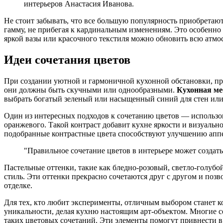
интерьеров Анастасия Иванова.
Не стоит забывать, что все большую популярность приобретаю
гамму, не прибегая к кардинальным изменениям. Это особенно
яркой вазы или красочного текстиля можно обновить всю атмо
Идеи сочетания цветов
При создании уютной и гармоничной кухонной обстановки, пра
они должны быть скучными или однообразными.
Кухонная ме
выбрать богатый зеленый или насыщенный синий для стен или 
Один из интересных подходов к сочетанию цветов — использ
оранжевого. Такой контраст добавит кухне яркости и визуально
подобранные контрастные цвета способствуют улучшению аппе
"Правильное сочетание цветов в интерьере может создат
Пастельные оттенки, такие как бледно-розовый, светло-голубо
стиль. Эти оттенки прекрасно сочетаются друг с другом и поз
отделке.
Для тех, кто любит эксперименты, отличным выбором станет 
уникальности, делая кухню настоящим арт-объектом. Многие 
таких цветовых сочетаний. Эти элементы помогут привнести в