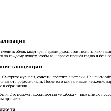
еализации
 сменить облик квартиры, первым делом стоит понять, какие ша
я по каждому пункту, чтобы ваш проект прошёл гладко и без не
ание концепции
 Смотрите журналы, соцсети, посетите выставки. На нашем сайт
используют профессионалы. После того как вы нашли несколько 
ус и образ жизни.
бели. Это поможет сформировать «мудборд» – визуальную подбор
ам нравится.
юджета