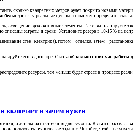
тайте, сколько квадратных метров будет покрыто новыми материа
мебель»
даст вам реальные цифры и поможет определить, сколько
ель, освещение, декоративные элементы. Если вы планируете зак
бно описаны затраты и сроки. Установите резерв в 10‑15 % на н
равнивание стен, электрика), потом – отделка, затем – расстано
иксируйте его в договоре. Статья
«Сколько стоит час работы д
аспределите ресурсы, тем меньше будет стресс в процессе реали
н включает и зачем нужен
нки, а детальная инструкция для ремонта. В статье рассказывае
ьно использовать техническое задание. Читайте, чтобы не упуст