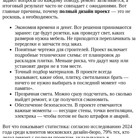
задают вопросы по каждому поводу, ремонт затягивается, а
итоговый результат часто не совпадает с ожиданиями. Вот
главные причины, почему
полный дизайн проект
— это не
роскошь, а необходимость.
Экономия времени и денег. Все решения принимаются
заранее: где будут розетки, как проведут свет, каких
размеров нужна мебель. Не приходится переплачивать за
переделки и запчасти под заказ.
Понятные чертежи для строителей. Проект включает
подробные технические схемы: от планировок до
раскладок плитки. Меньше риска, что дадут маху или
установят двери не в том месте.
Точный подбор материалов. В проекте всегда
указывают, какие обои, плитку, светильники брать —
ничего не нужно выбирать в последний момент «по
памяти».
Прозрачная смета. Можно сразу подсчитать, во сколько
выйдет ремонт, и где получится сэкономить.
Обеспечение безопасности. В проекте отмечаются
важные моменты — несущие стены, точки вентиляции,
электрика — чтобы потом не было штрафов и аварий.
Вот что показывает статистика: согласно исследованию 2024
года среди клиентов московских дизайн-бюро, 79% тех, кто
делал ремонт с полным проектом, укладывались в