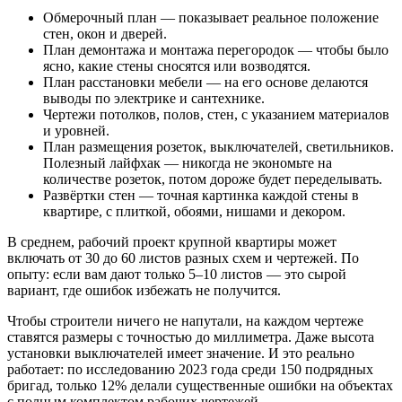
Обмерочный план — показывает реальное положение
стен, окон и дверей.
План демонтажа и монтажа перегородок — чтобы было
ясно, какие стены сносятся или возводятся.
План расстановки мебели — на его основе делаются
выводы по электрике и сантехнике.
Чертежи потолков, полов, стен, с указанием материалов
и уровней.
План размещения розеток, выключателей, светильников.
Полезный лайфхак — никогда не экономьте на
количестве розеток, потом дороже будет переделывать.
Развёртки стен — точная картинка каждой стены в
квартире, с плиткой, обоями, нишами и декором.
В среднем, рабочий проект крупной квартиры может
включать от 30 до 60 листов разных схем и чертежей. По
опыту: если вам дают только 5–10 листов — это сырой
вариант, где ошибок избежать не получится.
Чтобы строители ничего не напутали, на каждом чертеже
ставятся размеры с точностью до миллиметра. Даже высота
установки выключателей имеет значение. И это реально
работает: по исследованию 2023 года среди 150 подрядных
бригад, только 12% делали существенные ошибки на объектах
с полным комплектом рабочих чертежей.