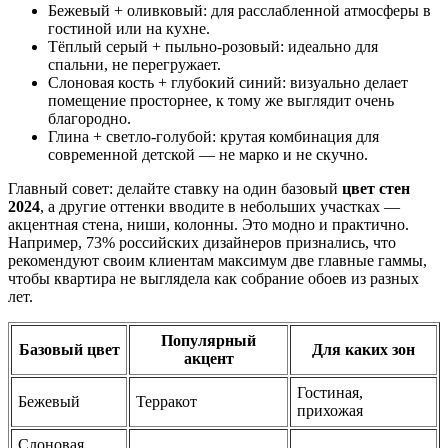
Бежевый + оливковый: для расслабленной атмосферы в
гостиной или на кухне.
Тёплый серый + пыльно-розовый: идеально для
спальни, не перегружает.
Слоновая кость + глубокий синий: визуально делает
помещение просторнее, к тому же выглядит очень
благородно.
Глина + светло-голубой: крутая комбинация для
современной детской — не марко и не скучно.
Главный совет: делайте ставку на один базовый
цвет стен
2024
, а другие оттенки вводите в небольших участках —
акцентная стена, ниши, колонны. Это модно и практично.
Например, 73% российских дизайнеров признались, что
рекомендуют своим клиентам максимум две главные гаммы,
чтобы квартира не выглядела как собрание обоев из разных
лет.
Популярный
Базовый цвет
Для каких зон
акцент
Гостиная,
Бежевый
Терракот
прихожая
Слоновая