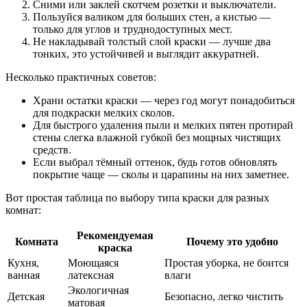
Сними или заклей скотчем розетки и выключатели.
Пользуйся валиком для больших стен, а кистью —
только для углов и труднодоступных мест.
Не накладывай толстый слой краски — лучше два
тонких, это устойчивей и выглядит аккуратней.
Несколько практичных советов:
Храни остатки краски — через год могут понадобиться
для подкраски мелких сколов.
Для быстрого удаления пыли и мелких пятен протирай
стены слегка влажной губкой без мощных чистящих
средств.
Если выбрал тёмный оттенок, будь готов обновлять
покрытие чаще — сколы и царапины на них заметнее.
Вот простая таблица по выбору типа краски для разных
комнат:
Рекомендуемая
Комната
Почему это удобно
краска
Кухня,
Моющаяся
Простая уборка, не боится
ванная
латексная
влаги
Экологичная
Детская
Безопасно, легко чистить
матовая