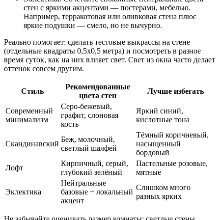
стен с яркими акцентами — постерами, мебелью.
Например, терракотовая или оливковая стена плюс
яркие подушки — смело, но не вычурно.
Реально помогает: сделать тестовые выкрассы на стене
(отдельные квадраты 0,5x0,5 метра) и посмотреть в разное
время суток, как на них влияет свет. Свет из окна часто делает
оттенок совсем другим.
Рекомендованные
Стиль
Лучше избегать
цвета стен
Серо-бежевый,
Современный
Яркий синий,
графит, слоновая
минимализм
кислотные тона
кость
Тёмный коричневый,
Беж, молочный,
Скандинавский
насыщенный
светлый шалфей
бордовый
Кирпичный, серый,
Пастельные розовые,
Лофт
глубокий зелёный
мятные
Нейтральные
Слишком много
Эклектика
базовые + локальный
разных ярких
акцент
Не забывайте оценивать размер комнаты: светлые стены