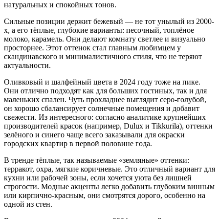
натуральных и спокойных тонов.
Сильные позиции держит бежевый — не тот унылый из 2000-
х, а его тёплые, глубокие варианты: песочный, топлёное
молоко, карамель. Они делают комнату светлее и визуально
просторнее. Этот оттенок стал главным любимцем у
скандинавского и минималистичного стиля, что не теряют
актуальности.
Оливковый и шалфейный цвета в 2024 году тоже на пике.
Они отлично подходят как для больших гостиных, так и для
маленьких спален. Чуть прохладнее выглядит серо-голубой,
он хорошо сбалансирует солнечные помещения и добавит
свежести. Из интересного: согласно аналитике крупнейших
производителей красок (например, Dulux и Tikkurila), оттенки
зелёного и синего чаще всего заказывали для окраски
городских квартир в первой половине года.
В тренде тёплые, так называемые «земляные» оттенки:
терракот, охра, мягкие коричневые. Это отличный вариант для
кухни или рабочей зоны, если хочется уюта без лишней
строгости. Модные акценты легко добавить глубоким винным
или кирпично-красным, они смотрятся дорого, особенно на
одной из стен.