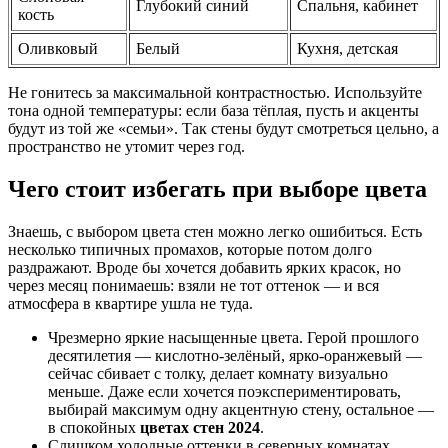
Глубокий синий
Спальня, кабинет
кость
Оливковый
Белый
Кухня, детская
Не гонитесь за максимальной контрастностью. Используйте
тона одной температуры: если база тёплая, пусть и акценты
будут из той же «семьи». Так стены будут смотреться цельно, а
пространство не утомит через год.
Чего стоит избегать при выборе цвета
Знаешь, с выбором цвета стен можно легко ошибиться. Есть
несколько типичных промахов, которые потом долго
раздражают. Вроде бы хочется добавить ярких красок, но
через месяц понимаешь: взяли не тот оттенок — и вся
атмосфера в квартире ушла не туда.
Чрезмерно яркие насыщенные цвета. Герой прошлого
десятилетия — кислотно-зелёный, ярко-оранжевый —
сейчас сбивает с толку, делает комнату визуально
меньше. Даже если хочется поэкспериментировать,
выбирай максимум одну акцентную стену, остальное —
в спокойных
цветах стен 2024
.
Слишком холодные оттенки в северных комнатах.