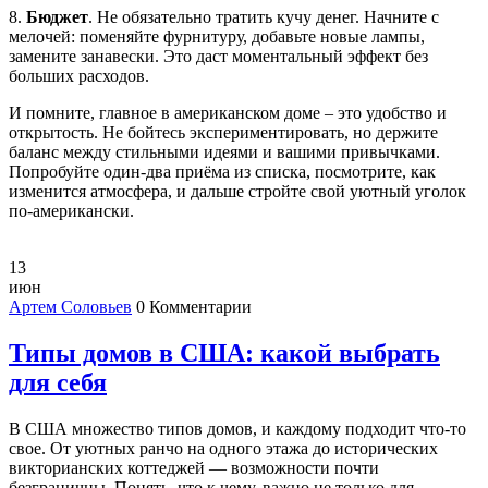
8.
Бюджет
. Не обязательно тратить кучу денег. Начните с
мелочей: поменяйте фурнитуру, добавьте новые лампы,
замените занавески. Это даст моментальный эффект без
больших расходов.
И помните, главное в американском доме – это удобство и
открытость. Не бойтесь экспериментировать, но держите
баланс между стильными идеями и вашими привычками.
Попробуйте один‑два приёма из списка, посмотрите, как
изменится атмосфера, и дальше стройте свой уютный уголок
по‑американски.
13
июн
Артем Соловьев
0 Комментарии
Типы домов в США: какой выбрать
для себя
В США множество типов домов, и каждому подходит что-то
свое. От уютных ранчо на одного этажа до исторических
викторианских коттеджей — возможности почти
безграничны. Понять, что к чему, важно не только для