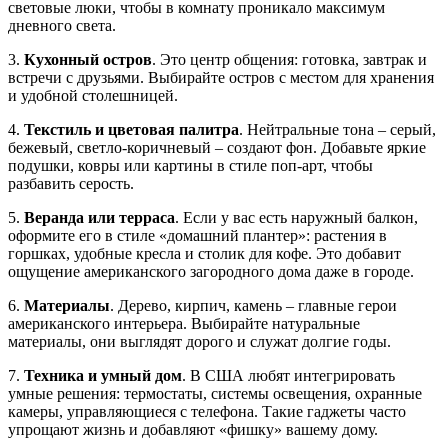
световые люки, чтобы в комнату проникало максимум
дневного света.
3.
Кухонный остров
. Это центр общения: готовка, завтрак и
встречи с друзьями. Выбирайте остров с местом для хранения
и удобной столешницей.
4.
Текстиль и цветовая палитра
. Нейтральные тона – серый,
бежевый, светло‑коричневый – создают фон. Добавьте яркие
подушки, ковры или картины в стиле поп‑арт, чтобы
разбавить серость.
5.
Веранда или терраса
. Если у вас есть наружный балкон,
оформите его в стиле «домашний плантер»: растения в
горшках, удобные кресла и столик для кофе. Это добавит
ощущение американского загородного дома даже в городе.
6.
Материалы
. Дерево, кирпич, камень – главные герои
американского интерьера. Выбирайте натуральные
материалы, они выглядят дорого и служат долгие годы.
7.
Техника и умный дом
. В США любят интегрировать
умные решения: термостаты, системы освещения, охранные
камеры, управляющиеся с телефона. Такие гаджеты часто
упрощают жизнь и добавляют «фишку» вашему дому.