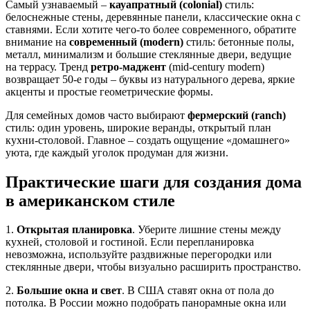
Самый узнаваемый –
кауапратный (colonial)
стиль:
белоснежные стены, деревянные панели, классические окна с
ставнями. Если хотите чего‑то более современного, обратите
внимание на
современный (modern)
стиль: бетонные полы,
металл, минимализм и большие стеклянные двери, ведущие
на террасу. Тренд
ретро‑маджент
(mid‑century modern)
возвращает 50‑е годы – буквы из натурального дерева, яркие
акценты и простые геометрические формы.
Для семейных домов часто выбирают
фермерский (ranch)
стиль: один уровень, широкие веранды, открытый план
кухни‑столовой. Главное – создать ощущение «домашнего»
уюта, где каждый уголок продуман для жизни.
Практические шаги для создания дома
в американском стиле
1.
Открытая планировка
. Уберите лишние стены между
кухней, столовой и гостиной. Если перепланировка
невозможна, используйте раздвижные перегородки или
стеклянные двери, чтобы визуально расширить пространство.
2.
Большие окна и свет
. В США ставят окна от пола до
потолка. В России можно подобрать панорамные окна или