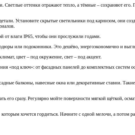
ми. Светлые оттенки отражают тепло, а тёмные – сохраняют его.
детали. Установите скрытые светильники под карнизом, они созд
риалов.
й от влаги IP65, чтобы они прослужили годами.
ордюры или подоконники. Это дешёво, энергоэкономично и выгл
лимат, цвет – под окружение, свет – под акцент.
ния «под ключ»: от фасадных панелей до комплектных систем ос
садные балконы, навесные окна или декоративные ставни. Такие
ть его сразу. Регулярно мойте поверхности мягкой щёткой, осм
, которым хочется гордиться. Начните с одной мелочи, а потом р