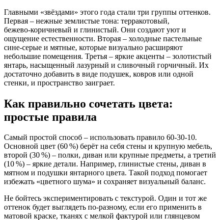
Главными «звёздами» этого года стали три группы оттенков.
Первая – нежные землистые тона: терракотовый,
бежево‑коричневый и глинистый. Они создают уют и
ощущение естественности. Вторая – холодные пастельные
сине‑серые и мятные, которые визуально расширяют
небольшие помещения. Третья – яркие акценты – золотистый
янтарь, насыщенный лазурный и сливочный горчичный. Их
достаточно добавить в виде подушек, ковров или одной
стенки, и пространство заиграет.
Как правильно сочетать цвета:
простые правила
Самый простой способ – использовать правило 60‑30‑10.
Основной цвет (60 %) берёт на себя стены и крупную мебель,
второй (30 %) – полки, диван или крупные предметы, а третий
(10 %) – яркие детали. Например, глинистые стены, диван в
мятном и подушки янтарного цвета. Такой подход помогает
избежать «цветного шума» и сохраняет визуальный баланс.
Не бойтесь экспериментировать с текстурой. Один и тот же
оттенок будет выглядеть по‑разному, если его применить в
матовой краске, тканях с мелкой фактурой или глянцевом