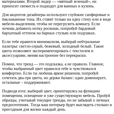
материалами. Второй лидер — «мятный зеленый», он
приносит свежесть и подходит для ванных и кухонь.
Для акцентов дизайнеры используют глубокие сапфировые и
баклажанные тона. Их ставят только на одну стену или в виде
мебели‑выделения, чтобы не перегрузить комнату. Если
хочешь добавить нотку роскоши, попробуй бардовый
бархатный оттенок на барных стульях или подушках.
Если тебе нравится минимализм, выбирай нейтральные
палитры: светло‑серый, бежевый, холодный белый. Такие
цвета позволяют экспериментировать с текстилем и
аксессуарами, меняя настроение без перекраски.
Помни, что тренд — это подсказка, а не правило. Главное,
чтобы выбранный цвет нравился тебе и чувствовался
комфортно. Если ты любишь яркие решения, попробуй
сочетать два‑три цвета, но держи баланс: один доминирует,
остальные – поддерживают.
Подводя итог, выбирай цвет, ориентируясь на функцию
помещения, освещение и уже существующую мебель. Пробуй
образцы, учитывай текущие тренды, но не забывай о личных
предпочтениях. Тогда ваш интерьер будет выглядеть стильно и
пригодным для жизни каждый день.