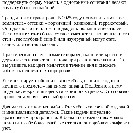
подчеркнуть форму мебели, а однотонные сочетания делают
комнату более спокойной.
Тренды тоже играют роль. В 2025 году популярны «мягкие
землистые» оттенки – горчичный, оливковый, терракотовый.
Они добавляют теплоту и подходят к большинству стилей.
Если хотите что‑то более смелое, смотрите на «элитные цвета
стен», где глубокий синий или изумрудный могут стать
фоном для светлой мебели.
Практический совет: возьмите образец ткани или краски и
держите его возле стены и пола при разном освещении. Так
вы увидите, как цвет меняется в течение дня и сможете
избежать неприятных сюрпризов.
Если планируете обновить всю мебель, начните с одного
крупного предмета – например, дивана. Подберите к нему
подушки, ковры и шторы в гармоничных цветах. Это гораздо
проще, чем менять весь набор сразу.
Для маленьких комнат выбирайте мебель со светлой отделкой
и минимальными деталями. Такие модели визуально
«разгоняют» пространство. В больших помещениях можно
позволить себе более тяжёлые оттенки, они добавят комфорт и
уют.