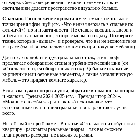
от жары. Световые решения – важный элемент: яркие
светильники делают пространство визуально больше.
Спальня.
Расположение кровати имеет смысл не только с
точки зрения фэн‑шуй (см. «Что нельзя держать в спальне по
фен‑шуй»), но и практичности. Не ставьте кровать к двери и
избегайте направлений, которые мешают отдыху. Подберите
ткани, которые «дышат», и проверьте, что вы не экономите на
матрасе (см. «На чем нельзя экономить при покупке мебели»).
Для тех, кто любит индустриальный стиль, стиль лофт
предлагает ободранные стены и урбанистический шик (см.
«Стиль лофт: идея ободранных стен»). Добавьте открытые
кирпичные или бетонные элементы, а также металлическую
мебель – это придаст комнате характер.
Если вам нужны штрихи уюта, обратите внимание на шторы
и жалюзи. Тренды 2024‑2025 (см. «Тренды штор 2024»,
«Модные способы закрыть окна») показывают, что
естественные ткани и нейтральные цвета работают лучше
всего.
Не забывайте про бюджет. В статье «Сколько стоит обустроить
квартиру» раскрыты реальные цифры – так вы сможете
планировать расходы, не выходя за рамки.