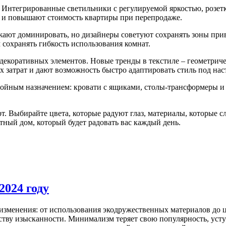
 Интегрированные светильники с регулируемой яркостью, розет
о и повышают стоимость квартиры при перепродаже.
жают доминировать, но дизайнеры советуют сохранять зоны пр
 сохранять гибкость использования комнат.
екоративных элементов. Новые тренды в текстиле – геометричес
 затрат и дают возможность быстро адаптировать стиль под нас
двойным назначением: кровати с ящиками, столы‑трансформеры 
рт. Выбирайте цвета, которые радуют глаз, материалы, которые с
ный дом, который будет радовать вас каждый день.
2024 году
изменения: от использования экодружественных материалов до 
ству изысканности. Минимализм теряет свою популярность, уст