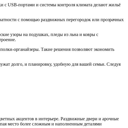
ки с USB‑портами и системы контроля климата делают жильё
иватности с помощью раздвижных перегородок или прозрачных
кие узоры на подушках, пледы из льна и ковры с
троение.
и полки‑органайзеры. Такие решения позволяют экономить
лужат долго, и планировку, удобную для вашей семьи. Следуя
цветных акцентов в интерьере. Раздвижные двери и арочные
упая место более сложным и наполненным деталями