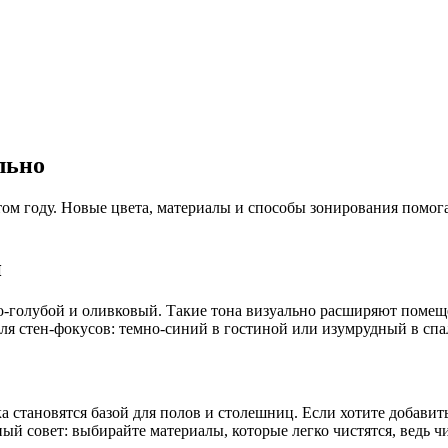
льно
 этом году. Новые цвета, материалы и способы зонирования пом
н
ро‑голубой и оливковый. Такие тона визуально расширяют помещ
ля стен‑фокусов: темно‑синий в гостиной или изумрудный в спа
ика становятся базой для полов и столешниц. Если хотите доба
ый совет: выбирайте материалы, которые легко чистятся, ведь чи