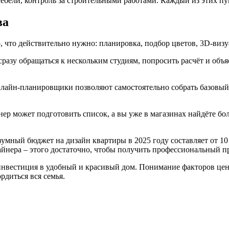
мебели, контроль за строительными работами. Каждый из этих пу
ва
го, что действительно нужно: планировка, подбор цветов, 3D‑виз
сразу обращаться к нескольким студиям, попросить расчёт и об
лайн‑планировщики позволяют самостоятельно собрать базовый п
ер может подготовить список, а вы уже в магазинах найдёте бо
умный бюджет на дизайн квартиры в 2025 году составляет от 10
зайнера – этого достаточно, чтобы получить профессиональный п
о инвестиция в удобный и красивый дом. Понимание факторов це
рдиться вся семья.