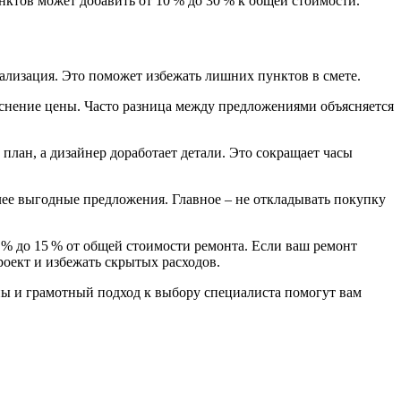
нктов может добавить от 10 % до 30 % к общей стоимости.
уализация. Это поможет избежать лишних пунктов в смете.
ъяснение цены. Часто разница между предложениями объясняется
лан, а дизайнер доработает детали. Это сокращает часы
лее выгодные предложения. Главное – не откладывать покупку
 % до 15 % от общей стоимости ремонта. Если ваш ремонт
роект и избежать скрытых расходов.
ны и грамотный подход к выбору специалиста помогут вам