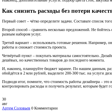
Наконец, дополнительные услуги: подбор цвета стен, закупка 
Как снизить расходы без потери качест
Первый совет – чётко определите задачи. Составьте список то
Второй способ – сравнить несколько предложений. Не бойтесь 
разным набором услуг.
Третий вариант – использовать готовые решения. Например, он
работы и снижает стоимость проекта.
Четвёртый пункт – покупать материалы самостоятельно. Дизайн
дешёвых, но качественных товаров до последнего момента.
И, наконец, планируйте бюджет заранее. По нашим данным, раз
обойдётся в 2 млн рублей, выделите 200‑300 тыс. на услуги ди
Подводя итог, помните, что стоимость работы дизайнера – эт
контролировать расходы и получить результат, которым будет го
30
авг
Артем Соловьев
0 Комментарии