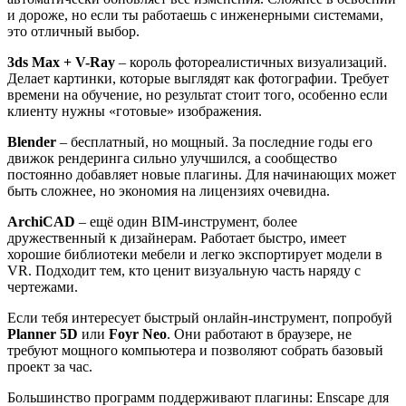
и дороже, но если ты работаешь с инженерными системами,
это отличный выбор.
3ds Max + V-Ray
– король фотореалистичных визуализаций.
Делает картинки, которые выглядят как фотографии. Требует
времени на обучение, но результат стоит того, особенно если
клиенту нужны «готовые» изображения.
Blender
– бесплатный, но мощный. За последние годы его
движок рендеринга сильно улучшился, а сообщество
постоянно добавляет новые плагины. Для начинающих может
быть сложнее, но экономия на лицензиях очевидна.
ArchiCAD
– ещё один BIM‑инструмент, более
дружественный к дизайнерам. Работает быстро, имеет
хорошие библиотеки мебели и легко экспортирует модели в
VR. Подходит тем, кто ценит визуальную часть наряду с
чертежами.
Если тебя интересует быстрый онлайн‑инструмент, попробуй
Planner 5D
или
Foyr Neo
. Они работают в браузере, не
требуют мощного компьютера и позволяют собрать базовый
проект за час.
Большинство программ поддерживают плагины: Enscape для