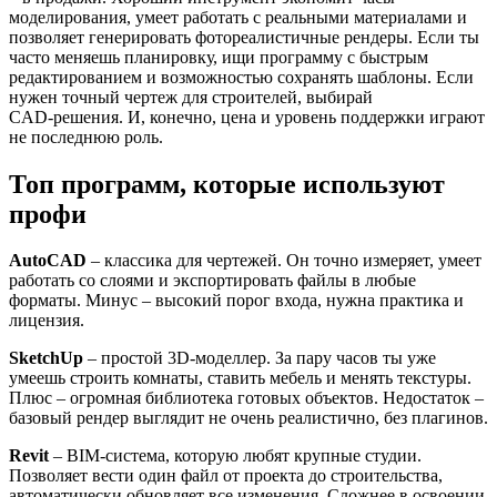
моделирования, умеет работать с реальными материалами и
позволяет генерировать фотореалистичные рендеры. Если ты
часто меняешь планировку, ищи программу с быстрым
редактированием и возможностью сохранять шаблоны. Если
нужен точный чертеж для строителей, выбирай
CAD‑решения. И, конечно, цена и уровень поддержки играют
не последнюю роль.
Топ программ, которые используют
профи
AutoCAD
– классика для чертежей. Он точно измеряет, умеет
работать со слоями и экспортировать файлы в любые
форматы. Минус – высокий порог входа, нужна практика и
лицензия.
SketchUp
– простой 3D‑моделлер. За пару часов ты уже
умеешь строить комнаты, ставить мебель и менять текстуры.
Плюс – огромная библиотека готовых объектов. Недостаток –
базовый рендер выглядит не очень реалистично, без плагинов.
Revit
– BIM‑система, которую любят крупные студии.
Позволяет вести один файл от проекта до строительства,
автоматически обновляет все изменения. Сложнее в освоении