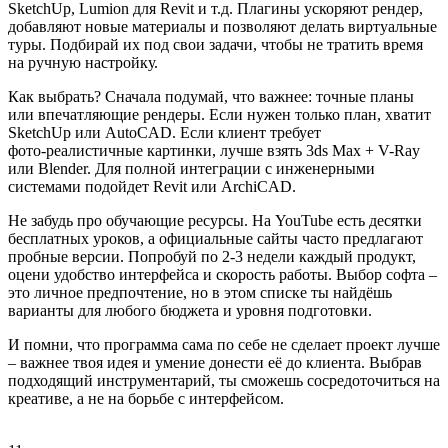
SketchUp, Lumion для Revit и т.д. Плагины ускоряют рендер,
добавляют новые материалы и позволяют делать виртуальные
туры. Подбирай их под свои задачи, чтобы не тратить время
на ручную настройку.
Как выбрать? Сначала подумай, что важнее: точные планы
или впечатляющие рендеры. Если нужен только план, хватит
SketchUp или AutoCAD. Если клиент требует
фото‑реалистичные картинки, лучше взять 3ds Max + V-Ray
или Blender. Для полной интеграции с инженерными
системами подойдет Revit или ArchiCAD.
Не забудь про обучающие ресурсы. На YouTube есть десятки
бесплатных уроков, а официальные сайты часто предлагают
пробные версии. Попробуй по 2‑3 недели каждый продукт,
оцени удобство интерфейса и скорость работы. Выбор софта –
это личное предпочтение, но в этом списке ты найдёшь
варианты для любого бюджета и уровня подготовки.
И помни, что программа сама по себе не сделает проект лучше
– важнее твоя идея и умение донести её до клиента. Выбрав
подходящий инструментарий, ты сможешь сосредоточиться на
креативе, а не на борьбе с интерфейсом.