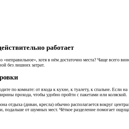
действительно работает
 «неправильное», хотя в нём достаточно места? Чаще всего вино
ой без лишних затрат.
ировки
ите по комнате: от входа к кухне, к туалету, к спальне. Если на
ширины прохода, чтобы удобно пройти с пакетами или коляской.
она отдыха (диван, кресла) обычно располагается вокруг центра
иши, подальше от шумных мест. Чёткое разделение помогает ощущ