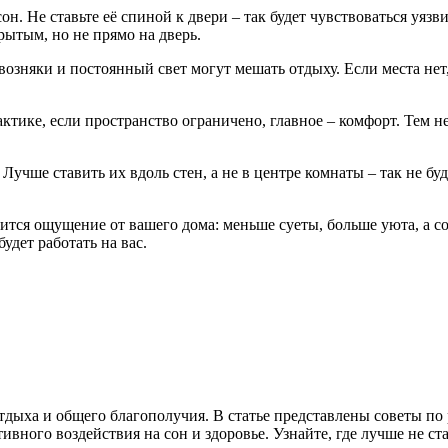
он. Не ставьте её спиной к двери – так будет чувствоваться уяз
крытым, но не прямо на дверь.
возняки и постоянный свет могут мешать отдыху. Если места не
тике, если пространство ограничено, главное – комфорт. Тем не
чше ставить их вдоль стен, а не в центре комнаты – так не буд
ится ощущение от вашего дома: меньше суеты, больше уюта, а со
удет работать на вас.
отдыха и общего благополучия. В статье представлены советы п
ного воздействия на сон и здоровье. Узнайте, где лучше не ста