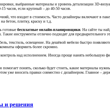
нировки, выбранные материалы и уровень детализации 3D‑визуал
‑15 часов, если крупный – до 40‑50 часов.
чняй, что входит в стоимость. Часто дизайнеры включают в паке
а бетон, плитку, краску и т.д.
ть готовые
бесплатные онлайн‑планировщики
. На сайте ты на
. Такие инструменты отлично подходят для предварительного эт
мебель, текстиль, освещение. На дешёвой мебели быстро появляю
 комнаты оформить более скромно.
 контроль над исполнением. Иногда проще нанять небольшую фирм
н помогает понять, сколько будет стоить, какие материалы нужн
том уже вносить правки совместно с дизайнером. Главное – держ
ты и решения