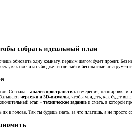
чтобы собрать идеальный план
чешь обновить одну комнату, первым шагом будет проект. Без н
роект, как посчитать бюджет и где найти бесплатные инструмент
ра
гов. Сначала –
анализ пространства
: измерения, планировка и 
рабатывают
чертежи и 3D‑визуалы
, чтобы увидеть, как будет вы
аключительный этап –
техническое задание
и смета, в которой пр
их в голове. Так ты будешь знать, за что платишь, а не просто 
кономить