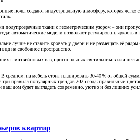
нные полы создают индустриальную атмосферу, которая легко со
стиль.
ми полупрозрачные ткани с геометрическим узором – они пропуск
ода: автоматические модели позволяют регулировать яркость в 
ьне лучше не ставить кровать у двери и не размещать её рядом 
я вид на свободное пространство.
ших глинтвейновых ваз, оригинальных светильников или неста
? В среднем, на мебель стоит планировать 30‑40 % от общей сумм
е три правила популярных трендов 2025 года: правильный цвето
 ваш дом будет выглядеть современно, уютно и без лишних уси
рьеров квартир