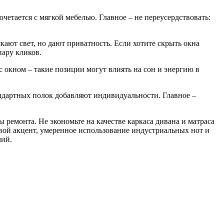
четается с мягкой мебелью. Главное – не переусердствовать:
ают свет, но дают приватность. Если хотите скрыть окна
пару кликов.
с окном – такие позиции могут влиять на сон и энергию в
ндартных полок добавляют индивидуальности. Главное –
ы ремонта. Не экономьте на качестве каркаса дивана и матраса
вой акцент, умеренное использование индустриальных нот и
лий.