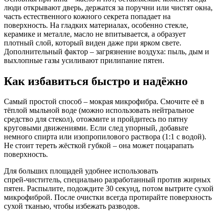
люди открывают дверь, держатся за поручни или чистят окна,
часть естественного кожного секрета попадает на
поверхность. На гладких материалах, особенно стекле,
керамике и металле, масло не впитывается, а образует
плотный слой, который виден даже при ярком свете.
Дополнительный фактор – загрязнение воздуха: пыль, дым и
выхлопные газы усиливают прилипание пятен.
Как избавиться быстро и надёжно
Самый простой способ – мокрая микрофибра. Смочите её в
тёплой мыльной воде (можно использовать нейтральное
средство для стекол), отожмите и пройдитесь по пятну
круговыми движениями. Если след упорный, добавьте
немного спирта или изопропилового раствора (1:1 с водой).
Не стоит тереть жёсткой губкой – она может поцарапать
поверхность.
Для больших площадей удобнее использовать
спрей‑чиститель, специально разработанный против жирных
пятен. Распылите, подождите 30 секунд, потом вытрите сухой
микрофиброй. После очистки всегда протирайте поверхность
сухой тканью, чтобы избежать разводов.