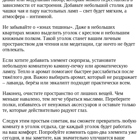
зависимости от настроения. Добавьте небольшой столик для
чашки чая и пару настольных ламп – свет будет мягким, а
атмосфера – интимной.
Не забывайте о «зонах тишины». Даже в небольших
квартирах можно выделить уголок с креслом и небольшим
книжным полком. Такой уголок станет вашим личным
пространством для чтения или медитации, где ничто не будет
отвлекать.
Если хотите добавить элемент сюрприза, установите
небольшую комнатную камину‑печку или ароматическую
лампу. Тепло и аромат помогают быстрее расслабиться после
тяжёлого дня. Важно выбирать аромат, который не раздражает
– лаванда, берёза или эвкалипт подходят практически всем.
Наконец, очистите пространство от лишних вещей. Чем
меньше навалено, тем легче убраться мыслями. Переберите
полки, избавьтесь от ненужных аксессуаров и оставьте только
те, которые действительно радуют глаз.
Следуя этим простым советам, вы сможете превратить любую
комнату в уголок отдыха, где каждый уголок будет работать
на ваш комфорт. Попробуйте изменить один‑два элемента уже
сегодня, и вы заметите, как значительно улучшится ваше