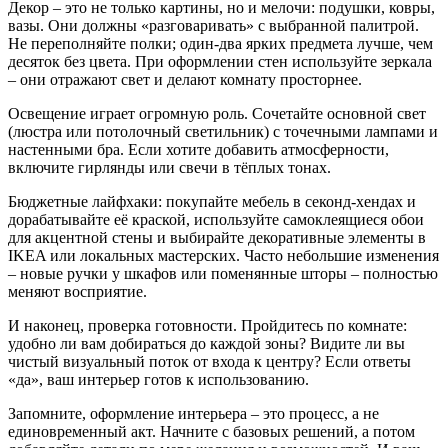
Декор – это не только картины, но и мелочи: подушки, ковры,
вазы. Они должны «разговаривать» с выбранной палитрой.
Не переполняйте полки; один‑два ярких предмета лучше, чем
десяток без цвета. При оформлении стен используйте зеркала
– они отражают свет и делают комнату просторнее.
Освещение играет огромную роль. Сочетайте основной свет
(люстра или потолочный светильник) с точечными лампами и
настенными бра. Если хотите добавить атмосферности,
включите гирлянды или свечи в тёплых тонах.
Бюджетные лайфхаки: покупайте мебель в секонд-хендах и
дорабатывайте её краской, используйте самоклеящиеся обои
для акцентной стены и выбирайте декоративные элементы в
IKEA или локальных мастерских. Часто небольшие изменения
– новые ручки у шкафов или поменянные шторы – полностью
меняют восприятие.
И наконец, проверка готовности. Пройдитесь по комнате:
удобно ли вам добираться до каждой зоны? Видите ли вы
чистый визуальный поток от входа к центру? Если ответы
«да», ваш интерьер готов к использованию.
Запомните, оформление интерьера – это процесс, а не
единовременный акт. Начните с базовых решений, а потом