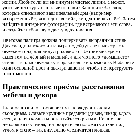
жизни. Любите ли вы минимум и чистые линии, а может,
уютные текстуры и тёплые оттенки? Запишите 3‑5 слов,
которые описывают ваш идеальный дом (например,
«современный», «скандинавский», «индустриальный»). Затем
найдите в интернете фотографии, где встречаются эти слова,
и создайте небольшую доску вдохновения.
Цветовая палитра должна подчеркивать выбранный стиль.
Для скандинавского интерьера подойдут светлые серые и
бежевые тона, для индустриального – бетонные серые с
акцентом на чёрный и медный, а для уютного «домашнего»
стиля – тёплые бежевые, терракотовые и кремовые. Выберите
один основной цвет и два‑три акцента, чтобы не перегрузить
пространство.
Практические приёмы расстановки
мебели и декора
Главное правило – оставьте путь к входу и к окнам
свободным. Ставьте крупные предметы (диван, шкаф) вдоль
стен, а центр комнаты оставляйте открытым. Если у вас
небольшая гостиная, попробуйте расположить диван под
углом к стене – так визуально увеличится площадь.