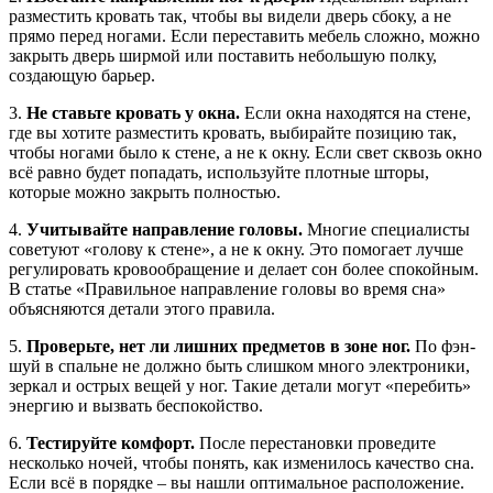
разместить кровать так, чтобы вы видели дверь сбоку, а не
прямо перед ногами. Если переставить мебель сложно, можно
закрыть дверь ширмой или поставить небольшую полку,
создающую барьер.
3.
Не ставьте кровать у окна.
Если окна находятся на стене,
где вы хотите разместить кровать, выбирайте позицию так,
чтобы ногами было к стене, а не к окну. Если свет сквозь окно
всё равно будет попадать, используйте плотные шторы,
которые можно закрыть полностью.
4.
Учитывайте направление головы.
Многие специалисты
советуют «голову к стене», а не к окну. Это помогает лучше
регулировать кровообращение и делает сон более спокойным.
В статье «Правильное направление головы во время сна»
объясняются детали этого правила.
5.
Проверьте, нет ли лишних предметов в зоне ног.
По фэн-
шуй в спальне не должно быть слишком много электроники,
зеркал и острых вещей у ног. Такие детали могут «перебить»
энергию и вызвать беспокойство.
6.
Тестируйте комфорт.
После перестановки проведите
несколько ночей, чтобы понять, как изменилось качество сна.
Если всё в порядке – вы нашли оптимальное расположение.