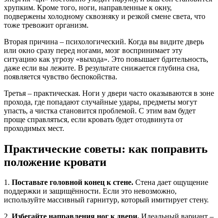
хрупким. Кроме того, ноги, направленные к окну,
подвержены холодному сквозняку и резкой смене света, что
тоже тревожит организм.
Вторая причина – психологический. Когда вы видите дверь
или окно сразу перед ногами, мозг воспринимает эту
ситуацию как угрозу «выхода». Это повышает бдительность,
даже если вы лежите. В результате снижается глубина сна,
появляется чувство беспокойства.
Третья – практическая. Ноги у двери часто оказываются в зоне
прохода, где попадают случайные удары, предметы могут
упасть, а чистка становится проблемой. С этим вам будет
проще справляться, если кровать будет отодвинута от
проходимых мест.
Практические советы: как поправить
положение кровати
1.
Поставьте головной конец к стене.
Стена дает ощущение
поддержки и защищённости. Если это невозможно,
используйте массивный гарнитур, который имитирует стену.
2.
Избегайте направления ног к двери.
Идеальный вариант –