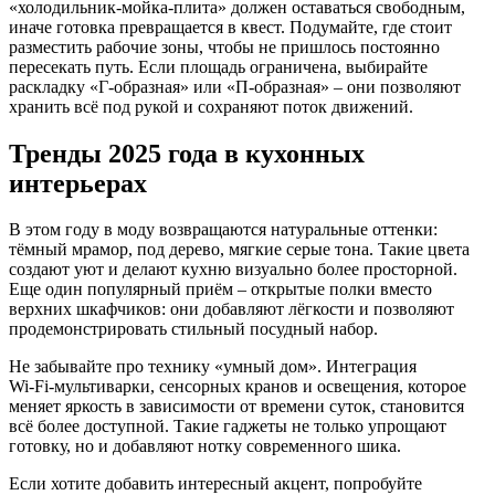
«холодильник‑мойка‑плита» должен оставаться свободным,
иначе готовка превращается в квест. Подумайте, где стоит
разместить рабочие зоны, чтобы не пришлось постоянно
пересекать путь. Если площадь ограничена, выбирайте
раскладку «Г‑образная» или «П-образная» – они позволяют
хранить всё под рукой и сохраняют поток движений.
Тренды 2025 года в кухонных
интерьерах
В этом году в моду возвращаются натуральные оттенки:
тёмный мрамор, под дерево, мягкие серые тона. Такие цвета
создают уют и делают кухню визуально более просторной.
Еще один популярный приём – открытые полки вместо
верхних шкафчиков: они добавляют лёгкости и позволяют
продемонстрировать стильный посудный набор.
Не забывайте про технику «умный дом». Интеграция
Wi‑Fi‑мультиварки, сенсорных кранов и освещения, которое
меняет яркость в зависимости от времени суток, становится
всё более доступной. Такие гаджеты не только упрощают
готовку, но и добавляют нотку современного шика.
Если хотите добавить интересный акцент, попробуйте