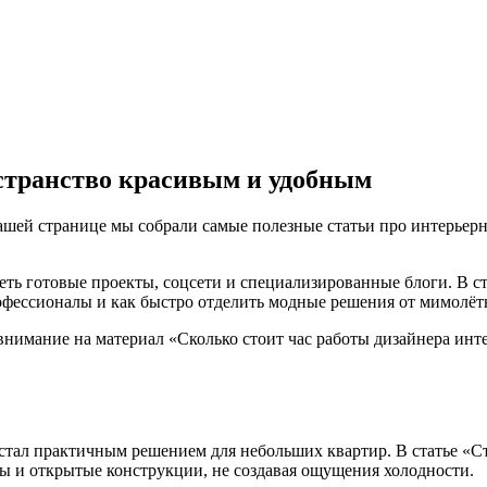
странство красивым и удобным
 нашей странице мы собрали самые полезные статьи про интерьер
еть готовые проекты, соцсети и специализированные блоги. В ста
офессионалы и как быстро отделить модные решения от мимолёт
 внимание на материал «Сколько стоит час работы дизайнера инт
 стал практичным решением для небольших квартир. В статье «С
ры и открытые конструкции, не создавая ощущения холодности.