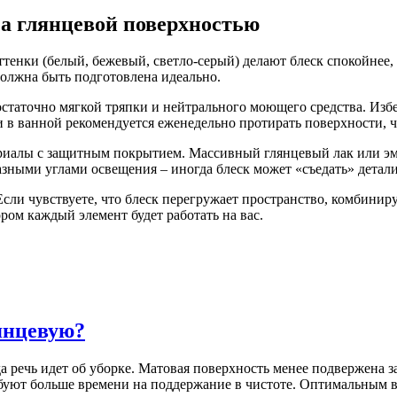
за глянцевой поверхностью
тенки (белый, бежевый, светло-серый) делают блеск спокойнее, 
олжна быть подготовлена идеально.
остаточно мягкой тряпки и нейтрального моющего средства. Изб
 и в ванной рекомендуется еженедельно протирать поверхности, 
ериалы с защитным покрытием. Массивный глянцевый лак или эма
азными углами освещения – иногда блеск может «съедать» детали
 Если чувствуете, что блеск перегружает пространство, комбинир
ором каждый элемент будет работать на вас.
янцевую?
речь идет об уборке. Матовая поверхность менее подвержена за
ребуют больше времени на поддержание в чистоте. Оптимальным