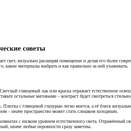
ические советы
ает свет, визуально расширяя помещение и делая его более совр
его, какие материалы выбрать и как правильно за ней ухаживать.
ветлый глянцевый лак или краска отражает естественное освеще
ставьте остальные матовыми – контраст будет смотреться стильно
Плитка с глянцевой глазурью легко моется, а её блеск визуальн
вром – иначе пространство может стать слишком холодным.
комнатах с низким уровнем естественного света. Отражённый све
вный, иначе любые неровности сразу заметны.