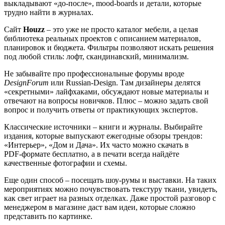
выкладывают «до‑после», mood‑boards и детали, которые
трудно найти в журналах.
Сайт
Houzz
– это уже не просто каталог мебели, а целая
библиотека реальных проектов с описанием материалов,
планировок и бюджета. Фильтры позволяют искать решения
под любой стиль: лофт, скандинавский, минимализм.
Не забывайте про профессиональные форумы вроде
DesignForum
или Russian‑Design. Там дизайнеры делятся
«секретными» лайфхаками, обсуждают новые материалы и
отвечают на вопросы новичков. Плюс – можно задать свой
вопрос и получить ответы от практикующих экспертов.
Классические источники – книги и журналы. Выбирайте
издания, которые выпускают ежегодные обзоры трендов:
«Интерьер», «Дом и Дача». Их часто можно скачать в
PDF‑формате бесплатно, а в печати всегда найдёте
качественные фотографии и схемы.
Еще один способ – посещать шоу‑румы и выставки. На таких
мероприятиях можно почувствовать текстуру ткани, увидеть,
как свет играет на разных отделках. Даже простой разговор с
менеджером в магазине даст вам идеи, которые сложно
представить по картинке.