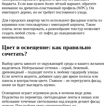
бюджета. Если вам нужен более лёгкий вариант, обратите
внимание на древесно‑пластиковый профиль (WPC). Он
имитирует дерево, но не требует постоянного ухода.
Для городских квартир часто используют фасадные плиты из
керамики или гипсокартона с имитацией кирпича. Такие
плиты легко монтировать, а разнообразие текстур позволяет
создать любой стиль – от лофта до скандинавского
минимализма.
Цвет и освещение: как правильно
сочетать?
Выбор цвета зависит от окружающей среды и вашего желания
выделяться. Нейтральные оттенки – серый, бежевый,
древовидный – подходят почти к любому гардеробу улицы.
Если хочется акцента, добавьте одну‑две яркие полосы или
панель в контрастном цвете. Главное – не перегрузить фасад,
иначе он будет выглядеть шумно.
Освещение играет огромную роль в ночном виде дома.
Подсветка по периметру, светодиодные ленты в нишах или
небольшие точечные светильники над входом делают фасад
живым. При выборе света ориентируйтесь на