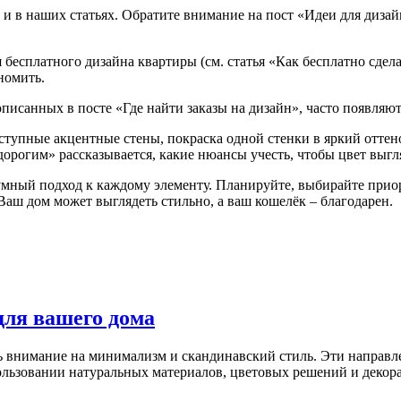
 и в наших статьях. Обратите внимание на пост «Идеи для дизайн
 бесплатного дизайна квартиры (см. статья «Как бесплатно сдел
номить.
писанных в посте «Где найти заказы на дизайн», часто появляю
оступные акцентные стены, покраска одной стенки в яркий оттен
дорогим» рассказывается, какие нюансы учесть, чтобы цвет выгля
 умный подход к каждому элементу. Планируйте, выбирайте при
ш дом может выглядеть стильно, а ваш кошелёк – благодарен.
ля вашего дома
ь внимание на минимализм и скандинавский стиль. Эти направле
ользовании натуральных материалов, цветовых решений и декора