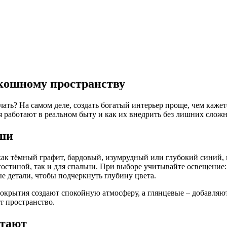
скошному пространству
ачать? На самом деле, создать богатый интерьер проще, чем каже
я работают в реальном быту и как их внедрить без лишних сложн
оши
как тёмный графит, бардовый, изумрудный или глубокий синий, 
гостиной, так и для спальни. При выборе учитывайте освещение
ые детали, чтобы подчеркнуть глубину цвета.
окрытия создают спокойную атмосферу, а глянцевые – добавляют
т пространство.
отают