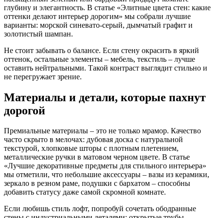
глубину и элегантность. В статье «Элитные цвета стен: какие
оттенки делают интерьер дорогим» мы собрали лучшие
варианты: морской синевато‑серый, дымчатый графит и
золотистый шампан.
Не стоит забывать о балансе. Если стену окрасить в яркий
оттенок, остальные элементы – мебель, текстиль – лучше
оставить нейтральными. Такой контраст выглядит стильно и
не перегружает зрение.
Материалы и детали, которые пахнут
дорогой
Премиальные материалы – это не только мрамор. Качество
часто скрыто в мелочах: дубовая доска с натуральной
текстурой, хлопковые шторы с плотным плетением,
металлические ручки в матовом черном цвете. В статье
«Лучшие декоративные предметы для стильного интерьера»
мы отметили, что небольшие аксессуары – вазы из керамики,
зеркало в резном раме, подушки с бархатом – способны
добавить статусу даже самой скромной комнате.
Если любишь стиль лофт, попробуй сочетать ободранные
стены с индустриальными деталями: открытые трубы,