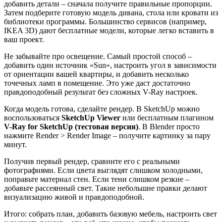
добавить детали – сначала получите правильные пропорции.
Затем подберите готовую модель дивана, стола или кровати из
библиотеки программы. Большинство сервисов (например,
IKEA 3D) дают бесплатные модели, которые легко вставить в
ваш проект.
Не забывайте про освещение. Самый простой способ –
добавить один источник «Sun», настроить угол в зависимости
от ориентации вашей квартиры, и добавить несколько
точечных ламп в помещение. Это уже даст достаточно
правдоподобный результат без сложных V-Ray настроек.
Когда модель готова, сделайте рендер. В SketchUp можно
воспользоваться
SketchUp Viewer
или бесплатным плагином
V-Ray for SketchUp (тестовая версия)
. В Blender просто
нажмите Render > Render Image – получите картинку за пару
минут.
Получив первый рендер, сравните его с реальными
фотографиями. Если цвета выглядят слишком холодными,
поправьте материал стен. Если тени слишком резкие –
добавьте рассеянный свет. Такие небольшие правки делают
визуализацию живой и правдоподобной.
Итого: собрать план, добавить базовую мебель, настроить свет