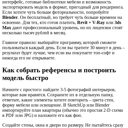
интерфейс, готовые библиотеки мебели и возможность
экспортировать модель в формат, пригодный для рендеринга.
Если хотите чуть больше фотореальности, попробуйте
Blender
. Он бесплатный, но требует чуть больше времени на
освоение. Для тех, кто готов платить,
Revit + V-Ray
или
3ds
Max
дают профессиональный уровень, но их лицензии стоят
несколько тысяч рублей в месяц.
Главное правило: выбирайте программу, которой сможете
пользоваться каждый день. Если вы тратите 30 минут в день –
результат будет лучше, чем если вы покупаете топ‑софт и
никогда его не открываете.
Как собрать референсы и построить
модель быстро
Начните с простого: найдите 3‑5 фотографий интерьеров,
которые вам нравятся. Сохраните их в отдельную папку,
отметьте, какие элементы хотите повторить – цвета стен,
форму мебели или освещение. В SketchUp или Blender
импортируйте план квартиры (обычно это простая 2‑D схема
в PDF или JPG) и наложите его как фон.
Создайте стены, окна и двери по размеру. Не пытайтесь сразу